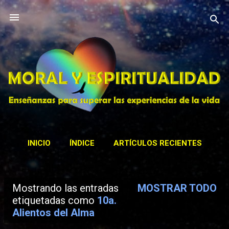
Ir al contenido principal
INICIO
ÍNDICE
ARTÍCULOS RECIENTES
CONTACTAR
ACTIVIDADES
MÁS…
Mostrando las entradas
MOSTRAR TODO
BIBLIOTECA
E
etiquetadas como
10a.
Alientos del Alma
n