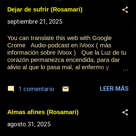
t
Dejar de sufrir (Rosamari)
r
septiembre 21, 2025
a
d
You can translate this web with Google
a
Crome Audio-podcast en iVoox ( más
información sobre iVoox ) Que la Luz de tu
s
corazón permanezca encendida, para dar
alivio al que lo pasa mal, al enfermo y
desvalido y al que siente soledad. A aquel
que tiene hambre y ha perdido su hogar, al
LEER MÁS
1 comentario
triste y esclavizado siempre puedes ayudar.
Hay tantas personas de consuelo
necesitadas, que quieren ser escuchadas.
Tantos gritos que quieren la paz, que cesen
Almas afines (Rosamari)
las guerras, que pare el dolor, también la
agosto 31, 2025
injusticia, hace falta tanto Amor. La mejor
forma de ayudar es estar atento y saber