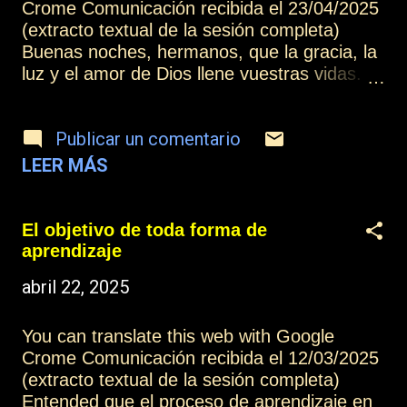
Crome Comunicación recibida el 23/04/2025
(extracto textual de la sesión completa)
Buenas noches, hermanos, que la gracia, la
luz y el amor de Dios llene vuestras vidas.
Cada deseo que os enviamos en nuestras
reuniones no es otra cosa que la intención y
Publicar un comentario
la alegría que nos provoca que os
mantengáis en un estado de vibración
LEER MÁS
elevado, que os abráis a la posibilidad de
poder transformaros, convertiros en
personas nuevas a través de la comprensión
El objetivo de toda forma de
de los procesos del alma durante la
aprendizaje
experiencia encarnada. Más información:
abril 22, 2025
Índice Contactar o suscribirse Practicar la
mediumnidad
You can translate this web with Google
Crome Comunicación recibida el 12/03/2025
(extracto textual de la sesión completa)
Entended que el proceso de aprendizaje en