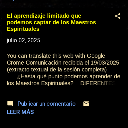
t
r
El aprendizaje limitado que
a
podemos captar de los Maestros
Espirituales
d
julio 02, 2025
a
s
You can translate this web with Google
Crome Comunicación recibida el 19/03/2025
(extracto textual de la sesión completa) -
¿Hasta qué punto podemos aprender de
los Maestros Espirituales? DIFERENTES
CAPACIDADES Y OPORTUNIDADES DE
APRENDIZAJE Las personas ignorantes
Publicar un comentario
tienen más dificultad de aprender, pero
tienen más oportunidades de aprendizaje,
LEER MÁS
porque están vacías de contenido. Las
personas que han adquirido ya mucha