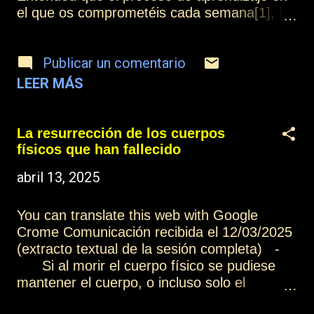
el que os comprometéis cada semana[1], lo
que busca principalmente es lograr la
transformación. Observaos, porque si no se
Publicar un comentario
produce ningún cambio en vosotros es
porque no estáis aprendiendo nada nuevo.
LEER MÁS
El descubrimiento de nuevas enseñanzas en
la vida es esencial para poder realizar el
cambio, pero hasta que no se pone en
La resurrección de los cuerpos
práctica y se convierte en un hábito, ese
físicos que han fallecido
cambio no se ha llegado a producir
abril 13, 2025
realmente, y por eso se cometen errores
una y otra vez, porque el hábito no ha sido
suficientemente incorporado. Sentid la vida,
You can translate this web with Google
experimentadla y mantened la intención de
Crome Comunicación recibida el 12/03/2025
aportar lo mejor de vosotros mismos en
(extracto textual de la sesión completa) -
cada momento. [1] Se refiere a las
Si al morir el cuerpo físico se pudiese
reuniones mediúmnicas de aprendizaje que
mantener el cuerpo, o incluso solo el
se celebran cada miércoles. Más
cerebro, en condiciones de no poder