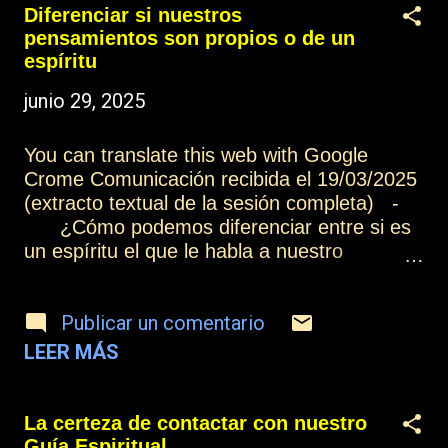
información tienen menos capacidad de
Diferenciar si nuestros
aprendizaje[1], porque hay menos
pensamientos son propios o de un
información nueva que les puede llegar, pero
espíritu
tienen la posibilidad de poder aprovecharla
junio 29, 2025
de mejor modo, porque ya tienen adquirida
información previa. Párrafo modificado: Las
personas que han adquirido ya mucha
You can translate this web with Google
información tienen menos necesidad de
Crome Comunicación recibida el 19/03/2025
absorber gran cantidad de aprendizaje,
(extracto textual de la sesión completa) -
porque hay menos información nueva que
¿Cómo podemos diferenciar entre si es
les puede llegar, pero tienen la posibilidad de
un espíritu el que le habla a nuestro
poder aprovecharla de mejor modo, porque
pensamiento o somos nosotros mismos?
ya tiene...
LA RESPONSABILIDAD QUE SE
Publicar un comentario
ADQUIERE Del mismo modo que es
totalmente indiferente si el que se os
LEER MÁS
manifiesta es vuestro Guía Espiritual o es
otro espíritu[1], la información que os puede
llegar también es indiferente si proviene de
La certeza de contactar con nuestro
vuestro ser interno o de otro espíritu, porque
Guía Espiritual