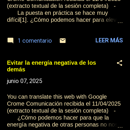
(extracto textual de la sesión completa) -
médiums inconscientes, la capacidad
La puesta en práctica se hace muy
intelectual del médium inconsciente es
difícil[1]. ¿Cómo podemos hacer para elevar
irrelevante, lo único que realmente cuenta es
nuestra vibración sobre esta negatividad en
su elevación...
ese momento en el que parece que nos
LEER MÁS
1 comentario
puede llegar a atrapar? Desarrollando
vuestra consciencia de que sois almas
inmortales, de que estáis pasando por una
experiencia de aprendizaje en el plano
Evitar la energía negativa de los
encarnado, de que tenéis el aprendizaje del
demás
amor integrado en vuestra realidad y de que
junio 07, 2025
todo lo que os está quitando la paz debéis
agradecerlo, porque son enseñanzas que
tenéis la oportunidad de poder seguir
You can translate this web with Google
aprovechando hasta que llegue un momento
Crome Comunicación recibida el 11/04/2025
en el que ya hayáis aprendido todo en este
(extracto textual de la sesión completa) -
plano en el que os encontráis, y es en ese
¿Cómo podemos hacer para que la
momento cuando encontraréis el estado de
energía negativa de otras personas no nos