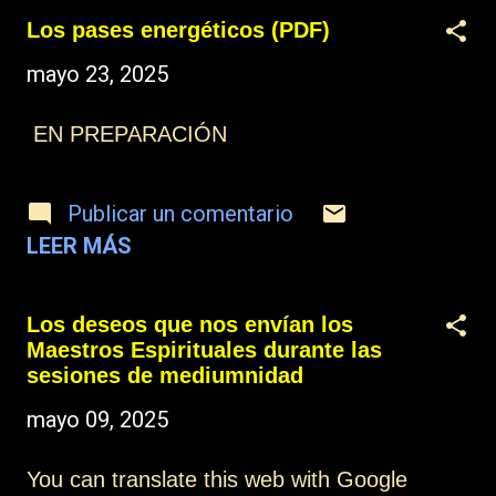
mismos, hacia las personas que están
Los pases energéticos (PDF)
muriendo y hacia el proceso maravilloso de
mayo 23, 2025
la Creación el hecho de pensar que las
personas que están muriendo son culpables
de grandes errores, mientras que los que
EN PREPARACIÓN
sobrevivan forman parte de una nueva
generación de luz. Los que así piensen es
evidente que no podrán formar parte de ese
Publicar un comentario
proyecto de regeneración del mundo. Más
LEER MÁS
información: Índice Contactar o suscribirse
Una nueva sociedad (PDF)
Los deseos que nos envían los
Maestros Espirituales durante las
sesiones de mediumnidad
mayo 09, 2025
You can translate this web with Google