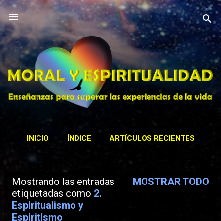
Ir al contenido principal
INICIO
ÍNDICE
ARTÍCULOS RECIENTES
CONTACTAR
ACTIVIDADES
MÁS…
Mostrando las entradas
MOSTRAR TODO
BIBLIOTECA
E
etiquetadas como
2.
Espiritualismo y
n
Espiritismo