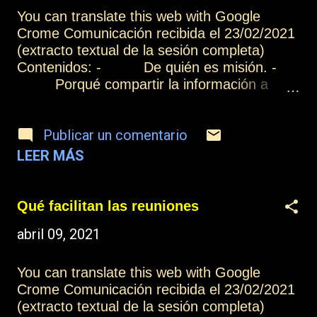
You can translate this web with Google
Crome Comunicación recibida el 23/02/2021
(extracto textual de la sesión completa)
Contenidos: - De quién es misión. -
Porqué compartir la información a
través de un blog. - Los principales
destinatarios de esta información. - La
Publicar un comentario
intención y el rendimiento. - El objeto
de vuestro aprendizaje en el plano
LEER MÁS
encarnado y en el desencarnado. -
Cuando se os cierren las puertas. -
Dios os está dando lo que necesitáis en este
Qué facilitan las reuniones
momento para vuestra evolución. [Los que
abril 09, 2021
participáis en las canalizaciones] no tenéis la
necesidad de distribuir o divulgar las
enseñanzas que nosotros os aport...
You can translate this web with Google
Crome Comunicación recibida el 23/02/2021
(extracto textual de la sesión completa)