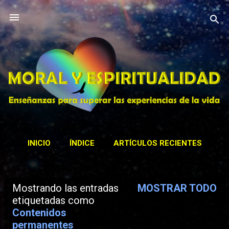
Ir al contenido principal
INICIO
ÍNDICE
ARTÍCULOS RECIENTES
CONTACTAR
ACTIVIDADES
MÁS…
Mostrando las entradas
MOSTRAR TODO
BIBLIOTECA
E
etiquetadas como
Contenidos
n
permanentes