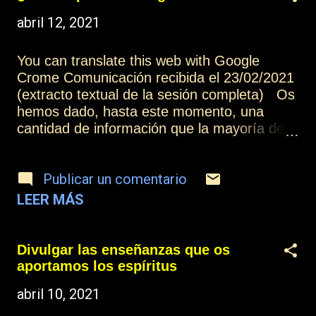
sus capacidades vinculadas a la misión de
abril 12, 2021
ayuda a los demás, a través de todas las
oportunidades que se ofrecen para las
personas que lo necesitan. Que sepan que
You can translate this web with Google
estamos intercediendo para que este grupo
Crome Comunicación recibida el 23/02/2021
pueda seguir desarrollándose con las
(extracto textual de la sesión completa) Os
aportaciones de cada uno de los miembros,
hemos dado, hasta este momento, una
de acuerdo a la voluntad de Dios. Más
cantidad de información que la mayoría de
información: Índice Contactar o suscribirse
los seres de toda la historia de la humanidad
Reuniones
no han tenido la oportunidad de recibir
Publicar un comentario
jamás. Si dais palos de ciego es porque no
sois capaces de ver la luz delante de vuestra
LEER MÁS
cara. Más información: Índice Contactar o
suscribirse
Divulgar las enseñanzas que os
aportamos los espíritus
abril 10, 2021