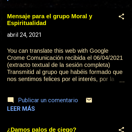
t
r
Mensaje para el grupo Moral y
a
Espiritualidad
d
abril 24, 2021
a
You can translate this web with Google
s
Crome Comunicación recibida el 06/04/2021
(extracto textual de la sesión completa)
Transmitid al grupo que habéis formado que
nos sentimos felices por el interés, por la
ilusión y por todo el esfuerzo que están
realizando, cada cual de acuerdo a sus
Publicar un comentario
capacidades y a sus intenciones. El trabajo
en equipo les facilitará aprender mucho más
LEER MÁS
rápido si se mantienen abiertos a toda la
información que se comparte, y también
tienen la oportunidad de poder desarrollar
¿Damos palos de ciego?