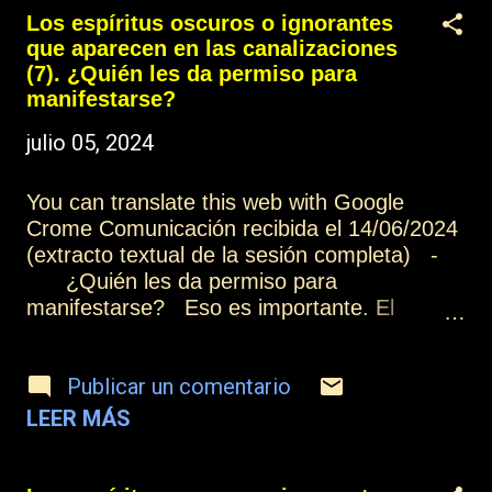
porque no es necesario que se manifieste el
Los espíritus oscuros o ignorantes
espíritu para que pueda aprender, puede
que aparecen en las canalizaciones
estar observando el camino que van
(7). ¿Quién les da permiso para
adquiriendo otros, y eso no impide ni limita el
manifestarse?
trabajo del grupo. Otros artículos de esta
julio 05, 2024
colección: Los espíritus oscuros o ignorantes
que aparecen en las canalizaciones (1)
You can translate this web with Google
Más información: Índice Contactar o
Crome Comunicación recibida el 14/06/2024
suscribirse Practicar la mediumnidad
(extracto textual de la sesión completa) -
¿Quién les da permiso para
manifestarse? Eso es importante. El
permiso se lo da la energía emanada por el
grupo mediúmnico, y especialmente por el
Publicar un comentario
médium, porque de acuerdo a la intención
de abrir ese portal de luz, el Guía Espiritual
LEER MÁS
del médium respeta esa decisión, y la
experiencia por la que puede pasar el