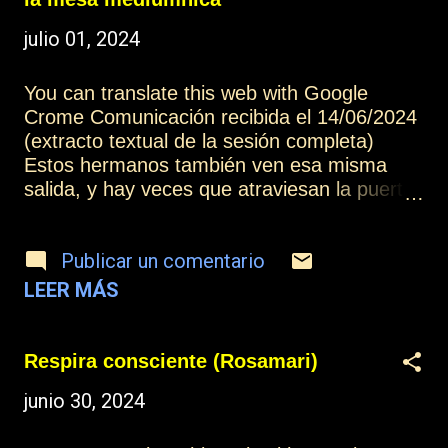
ignorantes que aparecen en las
julio 01, 2024
canalizaciones (1) Más información: Índice
Contactar o suscribirse Practicar la
You can translate this web with Google
mediumnidad
Crome Comunicación recibida el 14/06/2024
(extracto textual de la sesión completa)
Estos hermanos también ven esa misma
salida, y hay veces que atraviesan la puerta,
que se manifiestan, que se incorporan, y
para los hermanos que se encuentran en
Publicar un comentario
una mesa mediúmnica, donde pasan por
esa experiencia desagradable, porque se
LEER MÁS
produce enfrentamiento, porque se
producen manifestaciones de desprecio,
estos hermanos pueden comprender la
Respira consciente (Rosamari)
importancia que tiene ser ejemplo de amor,
junio 30, 2024
que puede llegar en algunos casos a influir
de un modo positivo sobre esas almas.