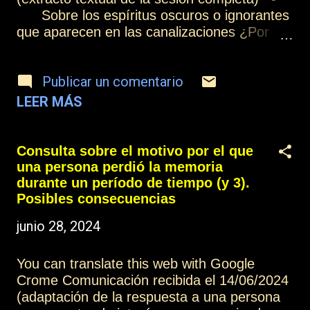
Sobre los espíritus oscuros o ignorantes
que aparecen en las canalizaciones ¿Por
qué aparecen si no quieren ir a la luz?
Cuando se abre la puerta para ayudar a
Publicar un comentario
hermanos que puedan desear ir a la luz, si
no se establece concretamente a quién se
LEER MÁS
desea llamar es como cuando en un cuarto
oscuro lleno de gente se abre una pequeña
puerta y puede aparecer cualquiera de las
Consulta sobre el motivo por el que
personas que dentro se hallan. Cuando la
una persona perdió la memoria
intención es de llevar a la luz a los hermanos
durante un período de tiempo (y 3).
que se encuentran en las tinieblas, en el
Posibles consecuencias
sufrimiento, en la ignorancia, existen
junio 28, 2024
muchos niveles, y pueden aparecer
hermanos que estén deseando ir a la luz,
You can translate this web with Google
pero la mayoría ni siquiera comprenden esta
Crome Comunicación recibida el 14/06/2024
cuestión. Y está el grupo de hermanos que
(adaptación de la respuesta a una persona
simplemente están sufriendo al experimentar