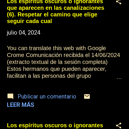
médium y el grupo mediúmnico siempre es
Los espíritus oscuros o ignorantes
una oportunidad de evolución y aprendizaje.
que aparecen en las canalizaciones
Otros artículos de esta colección: Los
(6). Respetar el camino que elige
espíritus oscuros o ignorantes que aparecen
seguir cada cual
en las canalizaciones (1) Más información:
julio 04, 2024
Índice Contactar o suscribirse Practicar la
mediumnidad
You can translate this web with Google
Crome Comunicación recibida el 14/06/2024
(extracto textual de la sesión completa)
Estos hermanos que pueden aparecer,
facilitan a las personas del grupo
mediúmnico que puedan desarrollar la paz
interior a pesar de este tipo de experiencias,
Publicar un comentario
que puedan comprender y poner en práctica
el respeto a la libertad que tiene toda alma
LEER MÁS
en su camino evolutivo, y que tengan el
coraje de poder marcar los límites que
permitan establecer y mantener un estado
Los espíritus oscuros o ignorantes