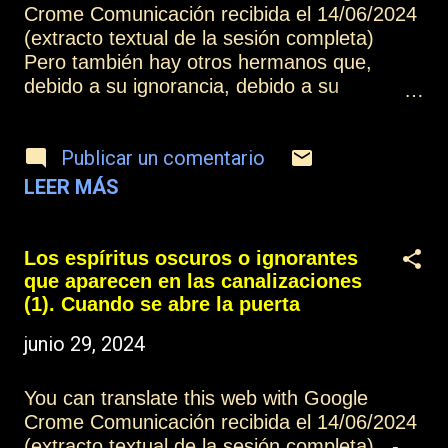
Crome Comunicación recibida el 14/06/2024
experimentando, quisieras algo diferente
(extracto textual de la sesión completa)
porque buscas resultados, pero todo es
Pero también hay otros hermanos que,
positivo para poder realizarlo. La Grandeza y
debido a su ignorancia, debido a su
la Riqueza están en lo in...
soberbia, no son capaces de admitir el
sufrimiento en el que se encuentran, no son
Publicar un comentario
capaces de comprender el sufrimiento que
generan, y aprovechan cualquier
LEER MÁS
oportunidad para manifestar el egoísmo que
les invade. Pero ese egoísmo, como todas
las demás formas de ignorancia, son
Los espíritus oscuros o ignorantes
manifestaciones de miedo, que solamente
que aparecen en las canalizaciones
son capaces de expresar a través de la
(1). Cuando se abre la puerta
agresividad, del enfrentamiento. Otros
junio 29, 2024
artículos de esta colección: Los espíritus
oscuros o ignorantes que aparecen en las
canalizaciones (1) Más información: Índice
You can translate this web with Google
Contactar o suscribirse Practicar la
Crome Comunicación recibida el 14/06/2024
mediumnidad
(extracto textual de la sesión completa) -