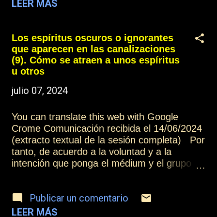
notas cercano y te provoca alivio, porque
LEER MÁS
sientes la certeza de ir por un buen camino.
Hay cosas que has dejado, pensamientos
que has soltado, vas construyendo una vida
Los espíritus oscuros o ignorantes
donde estás confiando y eso te hace fuerte,
que aparecen en las canalizaciones
te estás adaptando a los cambios. Estás
(9). Cómo se atraen a unos espíritus
practicando el perdón en diferentes facetas,
u otros
has empezado por ti y has visto su
julio 07, 2024
grandeza, el poder de transformar y cómo
ello te libera. Vas observando efectos de
You can translate this web with Google
todas tus acciones y es por ello que corriges
Crome Comunicación recibida el 14/06/2024
y cambias las direcciones, hay madurez por
(extracto textual de la sesión completa) Por
dentro y unas buenas intenciones, que
tanto, de acuerdo a la voluntad y a la
conectan con la voluntad de abrirse a todas
intención que ponga el médium y el grupo
las opciones. Recuerda: Todo es mucho
mediúmnico, podrán aparecer unos espíritus
más ...
u otros. Por ejemplo, en esta reunión, sólo
Publicar un comentario
estáis solicitando que vengamos nosotros. Si
en vuestras intenciones y en vuestra petición
LEER MÁS