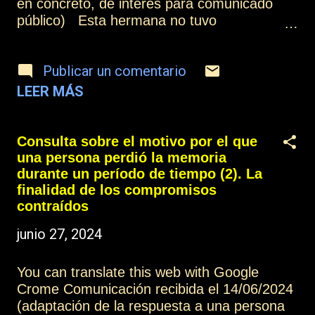
en concreto, de interés para comunicado
esta forma de vivir en el plano espiritual.
público) Esta hermana no tuvo
Estos dos grupos de hermanos tienen la
necesariamente que haber aprendido
posibi...
durante la experiencia, pero sí que pudo
Publicar un comentario
aprender en el plano encarnado cuando
despertó, porque la experiencia del
LEER MÁS
reencuentro le permitió comprender
lecciones importantes de la vida, como la
necesidad de adaptación a un entorno que
Consulta sobre el motivo por el que
ella desconocía, porque todo había
una persona perdió la memoria
cambiado a su alrededor, empezando por
durante un período de tiempo (2). La
ella misma. Y este trabajo de adaptación ha
finalidad de los compromisos
podido ponerlo en práctica a lo largo de la
contraídos
vida[1]. Todo en la existencia tiene una
junio 27, 2024
finalidad, una utilización y una
trascendencia. Cuando entendemos el valor
You can translate this web with Google
de las experiencias estamos en condiciones
Crome Comunicación recibida el 14/06/2024
de poder aprovecharlas de mejor modo, y
(adaptación de la respuesta a una persona
podemos dirigir nuestra energía amorosa de