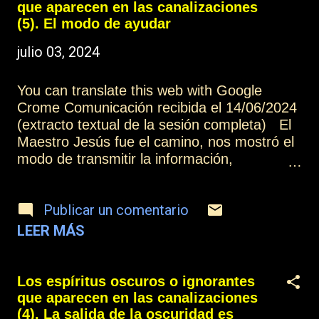
de paz y un logro de los objetivos
que aparecen en las canalizaciones
propuestos, sin perder de vista el camino
(5). El modo de ayudar
marcado. Otros artículos de esta colección:
julio 03, 2024
Los espíritus oscuros o ignorantes que
aparecen en las canalizaciones (1) Más
información: Índice Contactar o suscribirse
You can translate this web with Google
Practicar la mediumnidad
Crome Comunicación recibida el 14/06/2024
(extracto textual de la sesión completa) El
Maestro Jesús fue el camino, nos mostró el
modo de transmitir la información,
adaptando sus palabras a las de las
personas que estaban escuchándole, y
Publicar un comentario
precisamente por eso utilizaba tantas
parábolas, porque a través de la breve
LEER MÁS
historia que puede contarse, la enseñanza
queda grabada en la memoria y puede llegar
a expandirse en el corazón. Si seguís el
Los espíritus oscuros o ignorantes
ejemplo del Maestro Jesús, podréis observar
que aparecen en las canalizaciones
que nunca curó a alguien sin su permiso,
(4). La salida de la oscuridad es