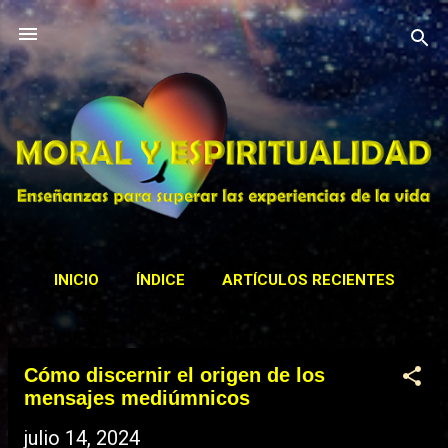
Ir al contenido principal
INICIO
ÍNDICE
ARTÍCULOS RECIENTES
CONTACTAR
ACTIVIDADES
MÁS…
Cómo discernir el origen de los
BIBLIOTECA
E
mensajes mediúmnicos
n
julio 14, 2024