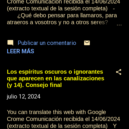
por eso nosotros no deseamos daros ningún
Crome Comunicación recibida el 14/06/2024
nombre, porque carece de sentido ponerle
(extracto textual de la sesión completa) -
un nombre a alguien que está intentando
¿Qué debo pensar para llamaros, para
transmitir una verdad universal. [1]
atraeros a vosotros y no a otros seres?
¿Animismo o Espiritismo? , de Ernesto
Debes solicitar a Dios recibir las enseñanzas
Bozzano, analizado en Reuniones on-line.
de los espíritus que necesites para tu
Afirmaciones posi...
Publicar un comentario
evolución y, del mismo modo que el
hermano Vicente se apoya en ti para
LEER MÁS
establecer estas conversaciones de un
modo más cómodo, también puedes hacerlo
a la inversa. Más información: Índice
Los espíritus oscuros o ignorantes
Contactar o suscribirse Practicar la
que aparecen en las canalizaciones
mediumnidad
(y 14). Consejo final
julio 12, 2024
You can translate this web with Google
Crome Comunicación recibida el 14/06/2024
(extracto textual de la sesión completa) Y