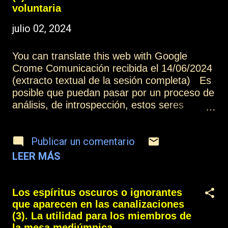
pero incluso pidiéndoselo, hubo personas
voluntaria
que no se curaron porque, como él también
julio 02, 2024
transmitía, es necesaria la fe para poder
curarse, para poder salvarse, y esa fe es la
You can translate this web with Google
intención, clara y limpia, de querer transitar
Crome Comunicación recibida el 14/06/2024
el camino para el cual se solicita la ayuda.
(extracto textual de la sesión completa) Es
Otros artículos de esta colección: Los
posible que puedan pasar por un proceso de
espíritus oscuros o ignorantes que aparecen
análisis, de introspección, estos seres
en las canalizaciones (1) Más información:
desencarnados, y alcanzar otras formas de
...
entender el estado en el que se encuentran,
Publicar un comentario
pero solamente a través de la voluntad
personal se puede salir de la oscuridad.
LEER MÁS
Enseñar al que no sabe es muy loable, pero
pretender enseñar al que no quiere
aprender, es tirar perlas a los cerdos, ya lo
Los espíritus oscuros o ignorantes
explicó el Maestro Jesús[1]. [1] Evangelio
que aparecen en las canalizaciones
según San Mateo 7,6. Otros artículos de
(3). La utilidad para los miembros de
esta colección: Los espíritus oscuros o
la mesa mediúmnica