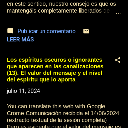
en este sentido, nuestro consejo es que os
mantengáis completamente liberados de
influencias, que seáis capaces de transitar el
camino de la vida de un modo consciente,
Publicar un comentario
que aprendáis de los buenos mensajes, de
los buenos ejemplos, de la buena
LEER MÁS
información, pero que la integréis en vuestra
realidad, aprovechando del mejor modo
posible ese conocimiento para ponerlo en
Los espíritus oscuros o ignorantes
práctica en cada paso del camino, porque
que aparecen en las canalizaciones
solamente a través de la puesta en práctica,
(13). El valor del mensaje y el nivel
podréis integrarlo realmente en vuestro
del espíritu que lo aporta
proceso evolutivo del alma. Para eso estáis
julio 11, 2024
aquí [en el plano encarnado]. Otros
artículos de esta colección: Los espíritus
You can translate this web with Google
oscuros o ignorantes que aparecen en las
Crome Comunicación recibida el 14/06/2024
canalizaciones (1) Más información: Índice
(extracto textual de la sesión completa)
Contactar o suscribirse Practicar la
Pero es evidente que el valor del mensaje es
mediumnidad