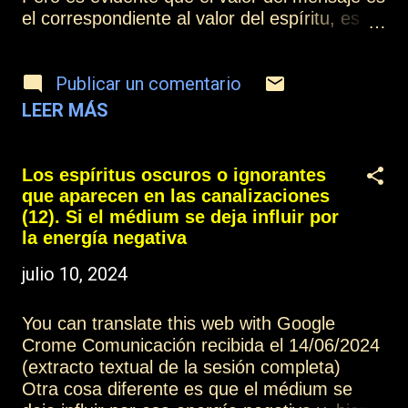
el correspondiente al valor del espíritu, es
decir, de acuerdo a su nivel de vibración, al
nivel de amor que haya desarrollado. Y si la
Publicar un comentario
información es correcta y el médium la
aprovecha, tiene la oportunidad de hacer
LEER MÁS
transformaciones en su realidad que le
permitan evolucionar, pero si se deja guiar
por unos espíritus que, aunque puedan
Los espíritus oscuros o ignorantes
parecer inteligentes, el nivel de amor no es
que aparecen en las canalizaciones
elevado, el valor de los mensajes que reciba
(12). Si el médium se deja influir por
y el valor de las influencias que reciba,
la energía negativa
estarán en consonancia, por supuesto, con
julio 10, 2024
el nivel de estos espíritus. Otros artículos
de esta colección: Los espíritus oscuros o
You can translate this web with Google
ignorantes que aparecen en las
Crome Comunicación recibida el 14/06/2024
canalizaciones (1) Más información: Índice
(extracto textual de la sesión completa)
Contactar o suscribirse Practicar la
Otra cosa diferente es que el médium se
mediumnidad