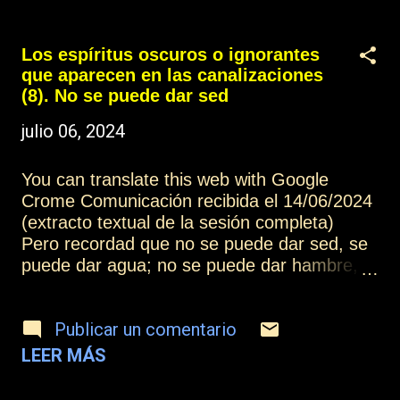
os abrieseis a cualquier tipo de espíritus,
probablemente nosotros no apareceríamos,
porque permitiríamos que otros espíritus se
Los espíritus oscuros o ignorantes
manifestaran para vuestro aprendizaje. Pero
que aparecen en las canalizaciones
es algo que no necesitáis, y por eso nos
(8). No se puede dar sed
manifestamos nosotros, porque vosotros
julio 06, 2024
nos habéis llamado. Otros artículos de esta
colección: Los espíritus oscuros o ignorantes
que aparecen en las canalizaciones (1)
You can translate this web with Google
Más información: Índice Contactar o
Crome Comunicación recibida el 14/06/2024
suscribirse Practicar la mediumnidad
(extracto textual de la sesión completa)
Pero recordad que no se puede dar sed, se
puede dar agua; no se puede dar hambre,
se puede dar alimento, y cuando los seres,
en este caso, desencarnados, no desean el
Publicar un comentario
alimento ni el agua que les podáis ofrecer en
este camino evolutivo, seguir ofreciéndoselo
LEER MÁS
no deja de ser una inversión en tiempo y
esfuerzo que tiene muy poco resultado,