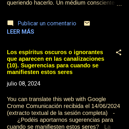
queriendo hacerlo. Un médium consciente
permite la incorporación, pero también
puede imponer la salida del espíritu. De otro
Publicar un comentario
modo, el médium podría quedarse sometido
a ese espíritu de forma duradera, y eso
LEER MÁS
sería un gran problema para el médium.
Otros artículos de esta colección: Los
espíritus oscuros o ignorantes que aparecen
Los espíritus oscuros o ignorantes
en las canalizaciones (1) Más información:
que aparecen en las canalizaciones
Índice Contactar o suscribirse Practicar la
(10). Sugerencias para cuando se
mediumnidad
manifiesten estos seres
julio 08, 2024
You can translate this web with Google
Crome Comunicación recibida el 14/06/2024
(extracto textual de la sesión completa) -
¿Podéis aportarnos sugerencias para
cuando se manifiesten estos seres? La