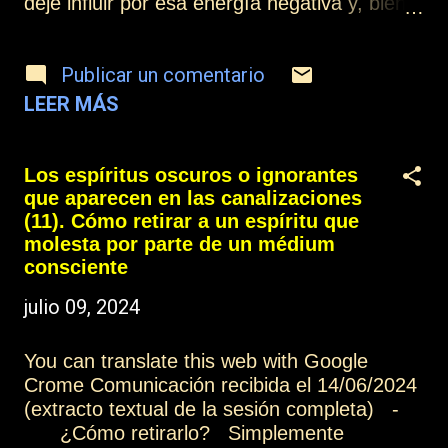
deje influir por esa energía negativa y, bien
sea por ignorancia, o bien sea por desear
brillar de alguna forma, puede permitir que,
Publicar un comentario
ante estos espíritus, especialmente todos
aquellos que tienen algún tipo de capacidad
LEER MÁS
de expresión elevada, el médium puede
dejarse influir por ellos. Otros artículos de
esta colección: Los espíritus oscuros o
Los espíritus oscuros o ignorantes
ignorantes que aparecen en las
que aparecen en las canalizaciones
canalizaciones (1) Más información: Índice
(11). Cómo retirar a un espíritu que
Contactar o suscribirse Practicar la
molesta por parte de un médium
mediumnidad
consciente
julio 09, 2024
You can translate this web with Google
Crome Comunicación recibida el 14/06/2024
(extracto textual de la sesión completa) -
¿Cómo retirarlo? Simplemente