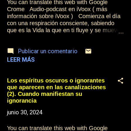
Otros artículos de esta colección: Los
You can translate this web with Google
espíritus oscuros o ignorantes que aparecen
Crome Audio-podcast en iVoox ( más
en las canalizaciones (1) Más información:
información sobre iVoox ) Comienza el día
Índice Contactar o suscribirse Practicar la
con una respiración consciente, sabiendo
mediumnidad
que es la Vida la que en ti fluye y se mueve
y lo vitaliza todo y lo vuelve transparente, sin
bloqueos, sin durezas, el equilibrio acontece.
Publicar un comentario
Haz varias respiraciones siendo consciente,
en varios momentos del día y verás que bien
LEER MÁS
te sientes, la mente se calma y el cuerpo se
mece. Sin ningún esfuerzo, sin tener que
concentrarte, es como el juego de un niño,
Los espíritus oscuros o ignorantes
que simplemente lo hace y así te beneficias
que aparecen en las canalizaciones
de tantos momentos vitales. Sé consciente
(2). Cuando manifiestan su
de tu cuerpo, es tu instrumento sagrado,
ignorancia
ámalo, respétalo, cuídalo, bendícelo, disfruta
junio 30, 2024
de su riqueza el tiempo que sea necesario,
escucha sus sugerencias, siempre te está
You can translate this web with Google
hablando. Y agradece cada día lo que estás