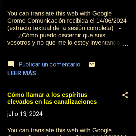
t
r
You can translate this web with Google
Crome Comunicación recibida el 14/06/2024
a
(extracto textual de la sesión completa) -
d
¿Cómo puedo discernir que sois
vosotros y no que me lo estoy inventando
a
yo? Por la forma en la que se expresa la
s
información, por la información que puedas
Publicar un comentario
transmitir y que tú no conoces, y por el
sentimiento interno de que tú no estás
LEER MÁS
guiando tus palabras. En estas tres
cuestiones, nadie puede hacerlo por ti,
solamente tú puedes discernirlo. Pero este
Cómo llamar a los espíritus
proceso, del mismo modo que habéis
elevados en las canalizaciones
analizado en otras ocasiones la diferencia
julio 13, 2024
entre animismo y mediumnidad[1], y como
ya os hemos dicho en otras ocasiones,
entended que lo importante es el mensaje, y
You can translate this web with Google