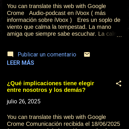
t
You can translate this web with Google
r
Crome Audio-podcast en iVoox ( más
información sobre iVoox ) Eres un soplo de
a
viento que calma la tempestad. La mano
d
amiga que siempre sabe escuchar. La calma
divina que en el abrazo se da. El perfume
a
amoroso que te invita a despertar. Eres y
s
Publicar un comentario
nunca dejas de Ser, aunque lo puedas
negar. Eres la Belleza que está en todo
LEER MÁS
lugar. La inocencia base de lo natural. La
Presencia que alimenta la bondad. Música y
sonido, color y creatividad. Un Ser
¿Qué implicaciones tiene elegir
compasivo que sólo sabe amar. Eres el Todo
entre nosotros y los demás?
divino Fuente de la eternidad. Y vives la
julio 26, 2025
dualidad con alegrías y penas, con luces y
sombras, con fuerza y con quejas; pero es
el exterior, el ego que lo interpreta, cuando
You can translate this web with Google
eres consciente de lo que pasa y lo aceptas,
Crome Comunicación recibida el 18/06/2025