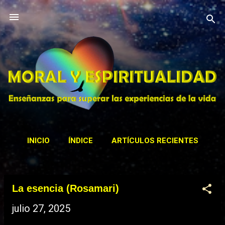
Ir al contenido principal
INICIO
ÍNDICE
ARTÍCULOS RECIENTES
CONTACTAR
ACTIVIDADES
MÁS…
La esencia (Rosamari)
BIBLIOTECA
E
julio 27, 2025
n