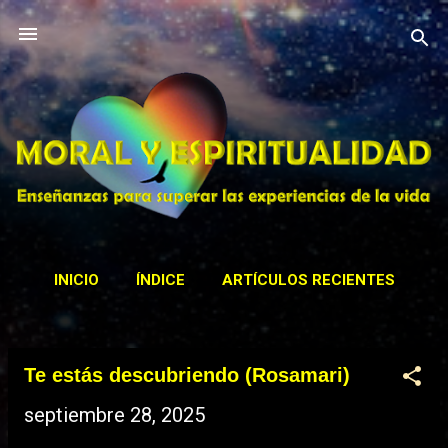
Ir al contenido principal
INICIO
ÍNDICE
ARTÍCULOS RECIENTES
CONTACTAR
ACTIVIDADES
MÁS…
Te estás descubriendo (Rosamari)
BIBLIOTECA
E
septiembre 28, 2025
n