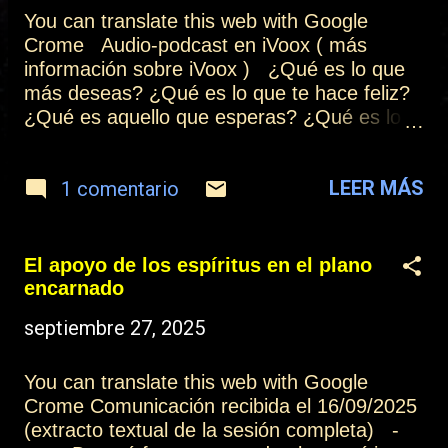
t
You can translate this web with Google
r
Crome Audio-podcast en iVoox ( más
información sobre iVoox ) ¿Qué es lo que
a
más deseas? ¿Qué es lo que te hace feliz?
d
¿Qué es aquello que esperas? ¿Qué es lo
que quieres vivir? Durante unos instantes,
a
detente, respira y búscalo en ti, porque
s
LEER MÁS
1 comentario
tienes las respuestas de tu vivir y sentir.
Respira y con calma mira hacia ti y pregunta
a tu corazón, ¿Qué me impide que sea así?
¿Tengo lo que quiero? ¿Estoy donde quiero
El apoyo de los espíritus en el plano
estar? ¿Me siento feliz por ser o espero algo
encarnado
más? La solución está en ti, es tu estado
septiembre 27, 2025
natural, quizá tienes que corregir ese
enfoque y nada más. Si lo quieres ver y lo
quieres mirar, te das cuenta en el instante
You can translate this web with Google
que lo puedes solucionar, porque sólo tú
Crome Comunicación recibida el 16/09/2025
tienes la llave para tu felicidad. Y deja de ser
(extracto textual de la sesión completa) -