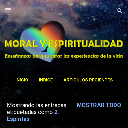
Ir al contenido principal
INICIO
ÍNDICE
ARTÍCULOS RECIENTES
CONTACTAR
ACTIVIDADES
MÁS…
Mostrando las entradas
MOSTRAR TODO
BIBLIOTECA
E
etiquetadas como
2.
Espíritas
n