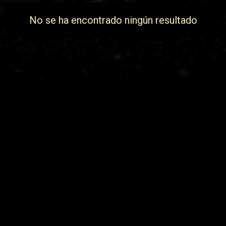
t
No se ha encontrado ningún resultado
r
a
d
a
s