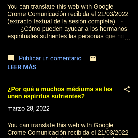
ellos está saliendo amor, la relación que
You can translate this web with Google
podáis tener con ellos os potenciará el amor.
Crome Comunicación recibida el 21/03/2022
Por tanto, si aprovecháis la experiencia,
(extracto textual de la sesión completa) -
estáis poniendo un importante recurso en
¿Cómo pueden ayudar a los hermanos
vuestra vida, porque tendréis la oportunidad
espirituales sufrientes las personas que no
...
son médiums? A través del sentimiento. El
sentimiento es lo que llega, lo que se
Publicar un comentario
transmite realmente en el plano espiritual. Y
ya sea a hermanos encarnados o
LEER MÁS
desencarnados, todos tenemos la
oportunidad de poder enviar sentimientos
positivos a todos aquellos hermanos con los
¿Por qué a muchos médiums se les
que nos relacionamos. Y cuando Jesús,
unen espíritus sufrientes?
nuestro Gran Maestro, dijo, “pedid y se os
marzo 28, 2022
dará”[1], en esta maravillosa enseñanza deja
de manifiesto que Dios, a través de su
creación, se encarga de dar a quien pide, y
You can translate this web with Google
cuando os convertís de un modo consciente
Crome Comunicación recibida el 21/03/2022