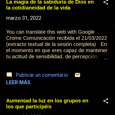
t
La magia de la sabiduría de Dios en
la cotidianeidad de la vida
r
marzo 31, 2022
a
d
You can translate this web with Google
a
Crome Comunicación recibida el 21/03/2022
(extracto textual de la sesión completa) En
s
el momento en que eres capaz de mantener
tu actitud de sensibilidad, de percepción,
constantemente en el día a día, podrás
entender que tienes una conexión directa
Publicar un comentario
con Dios. Evidentemente siempre se da a
través de los Hermanos que constituyen la
LEER MÁS
jerarquía espiritual, pero la cuestión de si
Dios se manifiesta de forma directa o a
través de su creación, no es más que un
Aumentad la luz en los grupos en
modo de pretender ser protagonistas en el
los que participéis
proceso. Y todos somos pequeñas