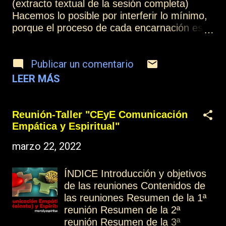
no se sorprende, porque ya tiene conciencia
(extracto textual de la sesión completa)
de quién es. Pero el velo que tenía durante
Hacemos lo posible por interferir lo mínimo,
el proceso encarnado no le permitía saber
porque el proceso de cada encarnación es
todas las cu...
un proceso principalmente de experiencia, y
el aprendizaje que se pueda realizar está
Publicar un comentario
basado en la búsqueda que cada hermano
realiza. Ya dijo el Gran Maestro Jesús
LEER MÁS
“buscad y hallaréis”[1], y precisamente por
eso, nosotros hacemos lo posible por
contestar a las preguntas que nos hacéis.
Reunión-Taller "CEyE Comunicación
Otros hermanos encarnados ya han
Empática y Espiritual"
explicado la importancia que tienen las
marzo 22, 2022
preguntas que nos podáis dirigir[2]. [1]
Evangelio según San Mateo 7,7. [2] Allan
Kardec, El Libro de los Médiums , ítem 287.
ÍNDICE Introducción y objetivos
Más información: Índice Contactar o
de las reuniones Contenidos de
suscribirse Practicar la mediumnidad
las reuniones Resumen de la 1ª
reunión Resumen de la 2ª
reunión Resumen de la 3ª