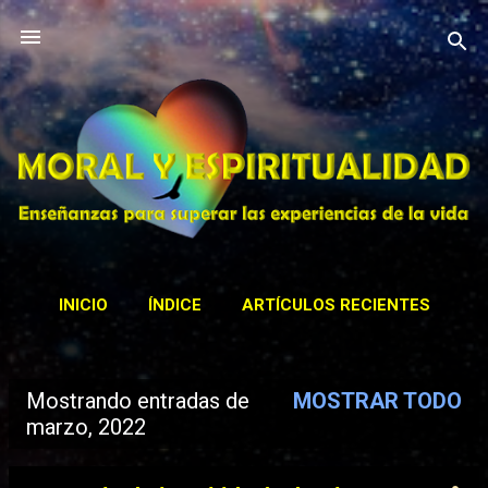
Ir al contenido principal
INICIO
ÍNDICE
ARTÍCULOS RECIENTES
CONTACTAR
ACTIVIDADES
MÁS…
Mostrando entradas de
MOSTRAR TODO
BIBLIOTECA
E
marzo, 2022
n