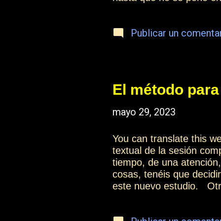
aceptéis información en 
a cambiar en vuestra rea
Publicar un comenta
especialmente en aquella
concreto. Gracias a este
realizando cambios en v
relacionaros con la vida, 
El método para 
mayo 29, 2023
You can translate this 
textual de la sesión co
tiempo, de una atención,
cosas, tenéis que decidi
este nuevo estudio. Otro
Más información: Índice