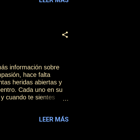
más información sobre
pasión, hace falta
tas heridas abiertas y
dentro. Cada uno en su
 y cuando te sientes
da encuentro. Por eso,
 vaya cayendo al suelo,
LEER MÁS
 dejar nuevos intentos.
a fuerza que te aporta
energías renovadas que