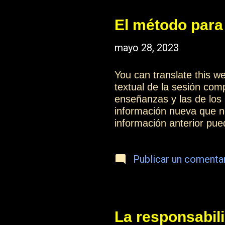
superan al intelecto. Es e
El método para 
mayo 28, 2023
You can translate this 
textual de la sesión c
enseñanzas y las de los
información nueva que n
información anterior pu
Analizadlo con detalle,
evolucionar, tanto por e
Publicar un comenta
como para poder consolid
valor que le dais a la in
método para estudiar las
Practica...
La responsabil