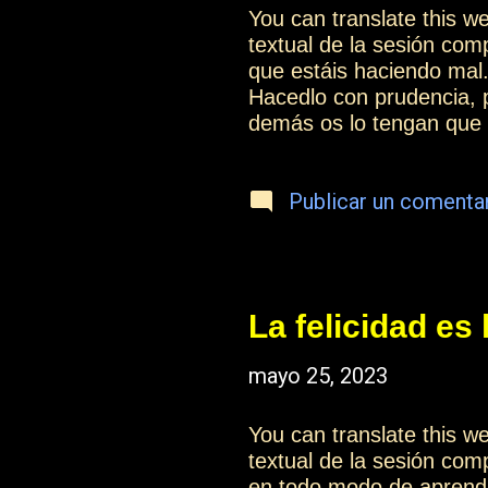
You can translate this 
textual de la sesión com
que estáis haciendo mal
Hacedlo con prudencia, 
demás os lo tengan que 
que bulle en vuestro cora
los demás hermanos que 
Publicar un comenta
aprenderán de vosotros, 
porque veréis brotar esa 
entorno, y observaréis c
las demás personas. Más
La felicidad es 
mayo 25, 2023
You can translate this 
textual de la sesión comp
en todo modo de aprendi