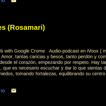
rio
es (Rosamari)
web with Google Crome Audio-podcast en iVoox ( 
 Amor, tantas caricias y besos, tanto perdón y com
 desde el corazón, empezando por respeto. Hay tan
, que es necesario escuchar y dar lo que sientas 
miedos, tomando fortalezas, equilibrando su centro
eso, pues sabes lo que hay que hacer justo en ca
n el pensamiento, sin permitir que la esperanza se
rio
ar todos esos elementos que tienden a abandonar y
a y observas todo desde dentro, sabes que hay un
alma tus emociones y serena el pensamiento con 