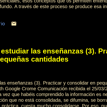
esenciales, esos conceptos que os permiten enten
undo. A través de este proceso se produce esa int
ráctica cotidiana. Otros artículos de esta colecci
 (1) Más información: Índice Contactar o suscri
rio
estudiar las enseñanzas (3). Pr
pequeñas cantidades
 las enseñanzas (3). Practicar y consolidar en p
ith Google Crome Comunicación recibida el 25/03/2
 vez que habéis comprendido la información es ne
ación que no está consolidada, se difumina, se bor
 práctica, cuesta mucho consolidarse. Por eso, pu