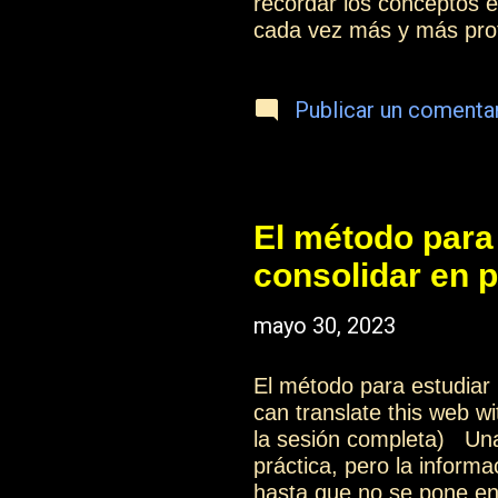
recordar los conceptos 
cada vez más y más prof
información en vuestra p
estudiar las enseñanzas
Publicar un comenta
El método para 
consolidar en 
mayo 30, 2023
El método para estudiar
can translate this web w
la sesión completa) Una
práctica, pero la inform
hasta que no se pone en