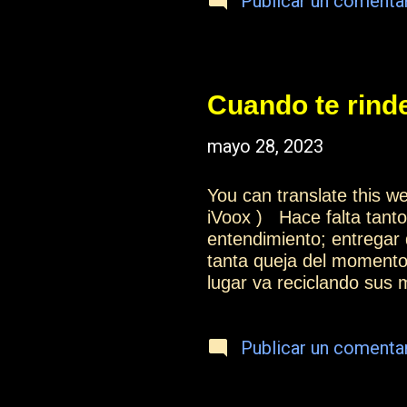
Publicar un comenta
Cuando te rind
mayo 28, 2023
You can translate this 
iVoox ) Hace falta tanto
entendimiento; entregar
tanta queja del momento
lugar va reciclando sus 
bien, ayudas mucho con 
eleva la mirada y tambié
Publicar un comenta
es importante transform
Cuando recobras la calm
un nuevo aliento. Que c