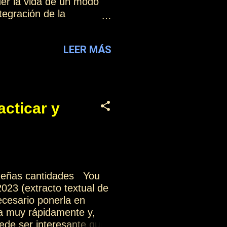
der la vida de un modo
egración de la
ón: El método para
birse
LEER MÁS
acticar y
equeñas cantidades You
023 (extracto textual de
cesario ponerla en
ra muy rápidamente y,
ede ser interesante que