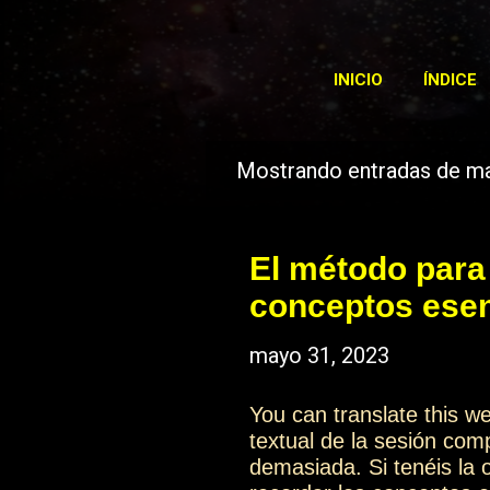
INICIO
ÍNDICE
Mostrando entradas de m
E
n
t
El método para 
r
conceptos esenc
a
mayo 31, 2023
d
a
You can translate this 
textual de la sesión com
s
demasiada. Si tenéis la 