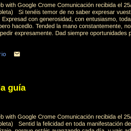
web with Google Crome Comunicación recibida el 25
pleta) Si tenéis temor de no saber expresar vuest
. Expresad con generosidad, con entusiasmo, toda
pero hacedlo. Tended la mano constantemente, no 
pedir expresamente. Dad siempre oportunidades pa
zón, en vuestra alma, y así entraréis en la dinámi
también expresen todas sus inquietudes. Aprenderé
rio
y sentiréis una gran felicidad en cada encuentro e
felicidad desde vosotros hacia el exterior, la veréis
ómo esa felicidad os viene devuelta a través de l
 infor...
la guía
web with Google Crome Comunicación recibida el 25
leta) Sentid la felicidad en toda manifestación de 
zaje, porque estáis avanzando cada día, y vais ad