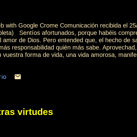
web with Google Crome Comunicación recibida el 25
mpleta) Sentíos afortunados, porque habéis compr
el amor de Dios. Pero entended que, el hecho de s
 más responsabilidad quién más sabe. Aprovechad, 
en vuestra forma de vida, una vida amorosa, manif
idad, a través de las sonrisas, de la ayuda, del 
s emociones, de ayudar constantemente con una act
rio
sientan una gran confianza a vuestro lado. Y apro
áis aprender. Porque podéis aprender de los pequ
constantemente. Podéis aprender de los que tienen
ón de espiritual similar al vuestro, porque cada...
ras virtudes