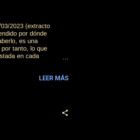
/03/2023 (extracto
endido por dónde
aberlo, es una
por tanto, lo que
estada en cada
cuidado, de compartir
itud de colaboración que
LEER MÁS
vechad a todas aquellas
eños, porque necesitáis
 un nivel de