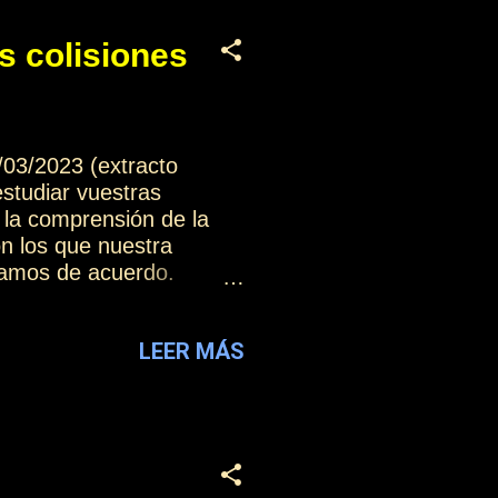
s colisiones
/03/2023 (extracto
tudiar vuestras
la comprensión de la
n los que nuestra
tamos de acuerdo.
s os va a ayudar a poder
letos por otros nuevos,
LEER MÁS
 ante vosotros mismos, el
de esta colección: El
diar las enseñanzas (3).