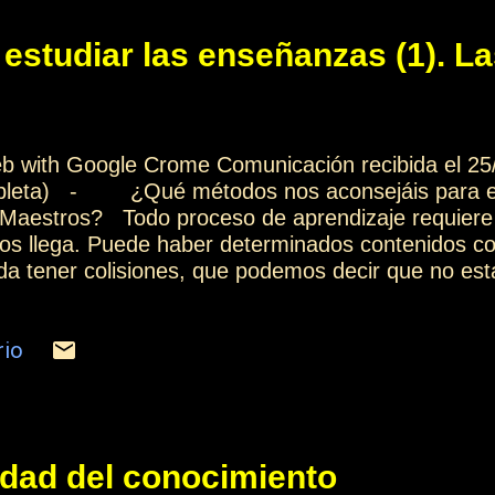
...
estudiar las enseñanzas (1). La
web with Google Crome Comunicación recibida el 25
ompleta) - ¿Qué métodos nos aconsejáis para es
 Maestros? Todo proceso de aprendizaje requiere 
os llega. Puede haber determinados contenidos co
eda tener colisiones, que podemos decir que no es
 porque es precisamente esa información la que má
l hecho de poder cambiar unos conocimientos obso
rio
ar los que ya teníais, al poder exponer, explicar,
formación anterior que ya teníais. Otros artículos 
 enseñanzas (2). Saber soltar El método para estu
idad del conocimiento