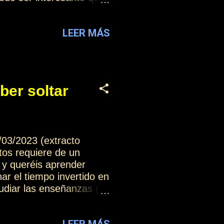
os en aspectos concretos
pecífico, y muy
LEER MÁS
r de un modo claro y
más información, iréis
 vuestra forma de
ber soltar
/03/2023 (extracto
tos requiere de un
 y queréis aprender
ar el tiempo invertido en
udiar las enseñanzas (1)
LEER MÁS