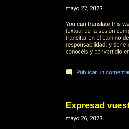
mayo 27, 2023
You can translate this 
textual de la sesión co
transitar en el camino d
responsabilidad, y tiene
conocéis y convertidlo 
momento, en cada oportun
todas las alegrías y la
Publicar un comenta
permitirá que los demás 
personas de las que pod
desarrollar la humildad 
conocimiento y de elevaci
Expresad vuest
mayo 26, 2023