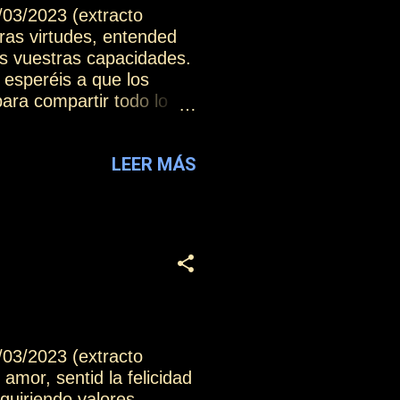
/03/2023 (extracto
ras virtudes, entended
s vuestras capacidades.
esperéis a que los
ra compartir todo lo
ca en la que permitiréis a
is de ellos y ellos
LEER MÁS
n cada experiencia,
 brillar en vuestro
as actitudes amorosas de
/03/2023 (extracto
amor, sentid la felicidad
quiriendo valores