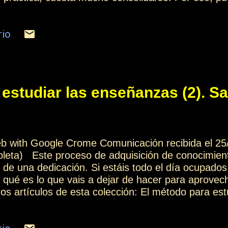
pequeñas cantidades, lo que os facilitará centrar
lidad, y poder ponerlos en práctica de un modo es
rio
s tareas o actividades que tenéis previsto realiza
 proceso iréis adquiriendo progresivamente más y 
uestra forma de entender la vida, pero también en
en vuestr...
estudiar las enseñanzas (2). Sa
web with Google Crome Comunicación recibida el 25
mpleta) Este proceso de adquisición de conocimien
 de una dedicación. Si estáis todo el día ocupados
r qué es lo que vais a dejar de hacer para aprovech
s artículos de esta colección: El método para est
 Contactar o suscribirse