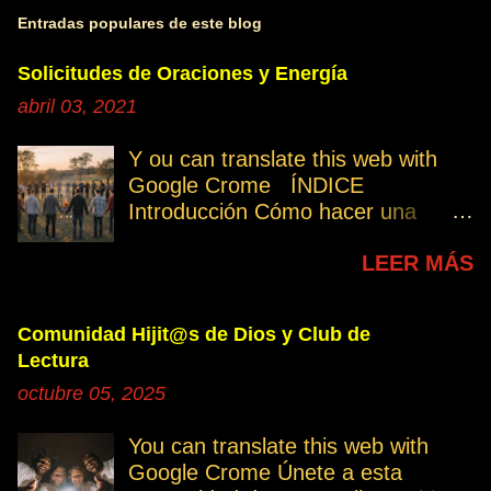
Entradas populares de este blog
Solicitudes de Oraciones y Energía
abril 03, 2021
Y ou can translate this web with
Google Crome ÍNDICE
Introducción Cómo hacer una
petición Participa Peticiones
LEER MÁS
personales Desencarnados este
último mes Desencarnados de
modo violento Peticiones
Comunidad Hijit@s de Dios y Club de
permanentes INTRODUCCIÓN
Lectura
131. Cuando invertís vuestro
octubre 05, 2025
tiempo, atención e intención en
orar por los demás, estáis
You can translate this web with
manifestando una de las formas de
Google Crome Únete a esta
amar al prójimo como a vosotros