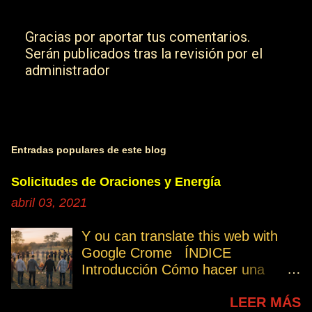
Gracias por aportar tus comentarios.
Serán publicados tras la revisión por el
P
administrador
u
b
l
i
c
Entradas populares de este blog
a
r
Solicitudes de Oraciones y Energía
u
abril 03, 2021
n
c
Y ou can translate this web with
o
Google Crome ÍNDICE
m
Introducción Cómo hacer una
e
petición Participa Peticiones
n
LEER MÁS
personales Desencarnados este
t