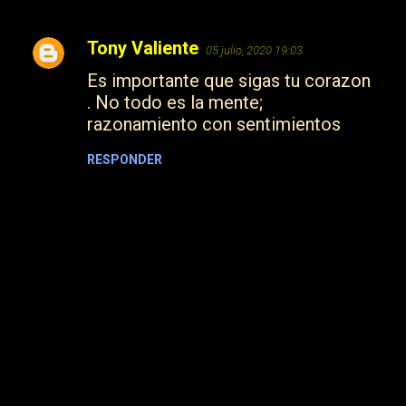
Tony Valiente
05 julio, 2020 19:03
C
Es importante que sigas tu corazon
o
. No todo es la mente;
m
razonamiento con sentimientos
e
n
RESPONDER
t
a
r
i
o
s