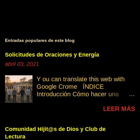
Entradas populares de este blog
Solicitudes de Oraciones y Energía
abril 03, 2021
Y ou can translate this web with
Google Crome ÍNDICE
Introducción Cómo hacer una
petición Participa Peticiones
LEER MÁS
personales Desencarnados este
último mes Desencarnados de
modo violento Peticiones
Comunidad Hijit@s de Dios y Club de
permanentes INTRODUCCIÓN
Lectura
131. Cuando invertís vuestro