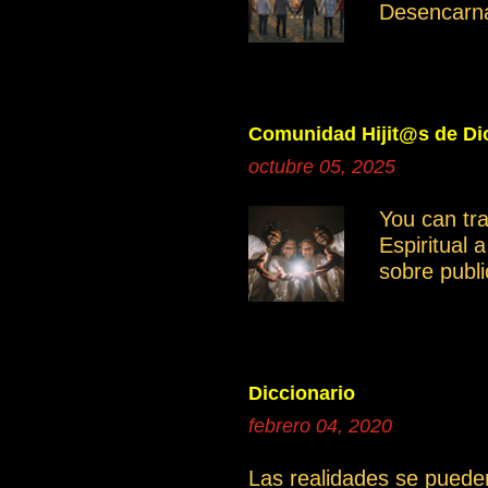
Desencarn
Cuando inve
manifestan
Ayudemos c
independie
Comunidad Hijit@s de Dio
Saber disce
octubre 05, 2025
grupo gene
miembros. 
You can tr
grupo es mu
Espiritual 
otro moment
sobre publ
intención e
compartir 
documentos
poder tene
donde se po
Diccionario
continua
febrero 04, 2020
1a.El cami
Las realidades se puede