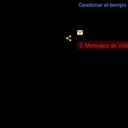
Gestionar el tiempo y
3. Mensajes de Vid
C
o
m
e
n
t
a
r
i