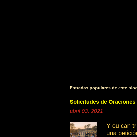
o
s
Entradas populares de este blo
Solicitudes de Oraciones
abril 03, 2021
Y ou can t
una petici