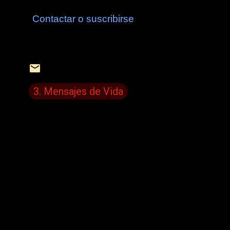
Contactar o suscribirse
3. Mensajes de Vida
C
o
m
e
n
t
a
r