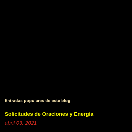
a
r
i
o
s
Entradas populares de este blog
Solicitudes de Oraciones y Energía
abril 03, 2021