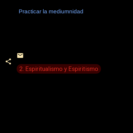
Practicar la mediumnidad
2. Espiritualismo y Espiritismo
C
o
m
e
n
t