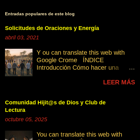
Entradas populares de este blog
Solicitudes de Oraciones y Energía
abril 03, 2021
Y ou can translate this web with
Google Crome ÍNDICE
Introducción Cómo hacer una
petición Participa Peticiones
LEER MÁS
personales Desencarnados este
último mes Desencarnados de
modo violento Peticiones
Comunidad Hijit@s de Dios y Club de
permanentes INTRODUCCIÓN
Lectura
131. Cuando invertís vuestro
octubre 05, 2025
tiempo, atención e intención en
orar por los demás, estáis
You can translate this web with
manifestando una de las formas de