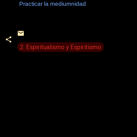
Practicar la mediumnidad
2. Espiritualismo y Espiritismo
C
o
m
e
n
t
a
r
i