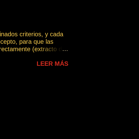
do con lo indicado a
 PROPIO INTERIOR -
a le habló - ...
nados criterios, y cada
cepto, para que las
ectamente (extracto del
chas interpretaciones, lo
LEER MÁS
ue puede intentarse dar
te. En esta sección se
lo largo del blog y que
uiere dar, evitando las
erpretación incorrecta.
a.com/wp-