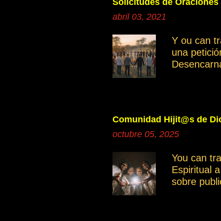
Solicitudes de Oraciones
abril 03, 2021
Y ou can t
una petici
Desencarn
Cuando inve
manifestan
Ayudemos c
independie
Comunidad Hijit@s de Dio
Saber disce
octubre 05, 2025
grupo gene
miembros. 
You can tr
grupo es mu
Espiritual 
otro moment
sobre publ
intención e
compartir 
documentos
poder tene