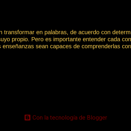
drá incorporar todo tipo de información, de acuer
ción. DESCARGAS PARA ANALIZAR NUESTRO
no al mercado - 1b.La primera vez que Cantabri
n transformar en palabras, de acuerdo con determi
suyo propio. Pero es importante entender cada con
s enseñanzas sean capaces de comprenderlas corr
 Así, las palabras y los conceptos pueden tener mu
ión a la hora de poder transmitir información, ya q
ión e interpretarse de un modo totalmente diferen
s de los conceptos más destacados que aparecen a 
retación ambigua o diferente de la que aquí se le q
ión y los problemas que podrían surgir de una int
 el Vocabulario Espírita en: https://cursoespirit
ioEspirit...
Con la tecnología de Blogger