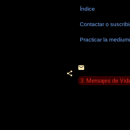
Índice
Contactar o suscribi
Practicar la medium
3. Mensajes de Vid
C
o
m
e
n