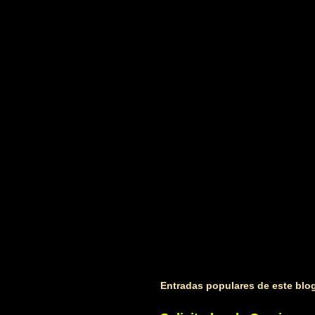
t
a
r
i
o
s
Entradas populares de este blo