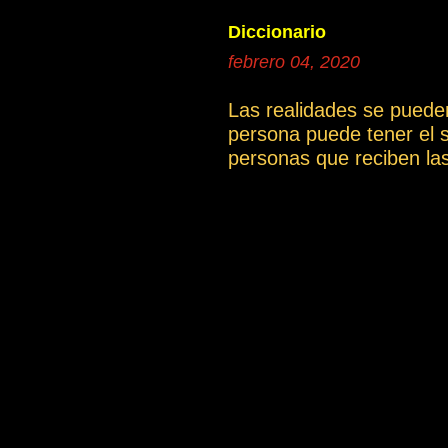
donde se po
Diccionario
continua
febrero 04, 2020
1a.El cami
Las realidades se puede
persona puede tener el 
personas que reciben la
artículo La compasión ).
cual es una gran limitac
una determinada explicac
incluyen las definicione
podrían tener una interp
dificultades de comprens
También puedes descargar
content/uploads/Vocabular