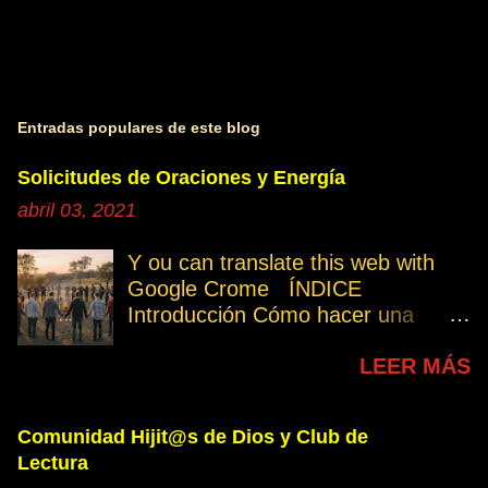
Entradas populares de este blog
Solicitudes de Oraciones y Energía
abril 03, 2021
Y ou can translate this web with
Google Crome ÍNDICE
Introducción Cómo hacer una
petición Participa Peticiones
LEER MÁS
personales Desencarnados este
último mes Desencarnados de
modo violento Peticiones
Comunidad Hijit@s de Dios y Club de
permanentes INTRODUCCIÓN
Lectura
131. Cuando invertís vuestro