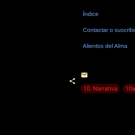
Índice
Contactar o suscribi
Alientos del Alma
10. Narrativa
10a
C
o
m
e