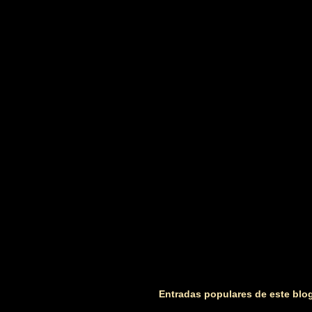
n
t
a
r
i
o
s
Entradas populares de este blo