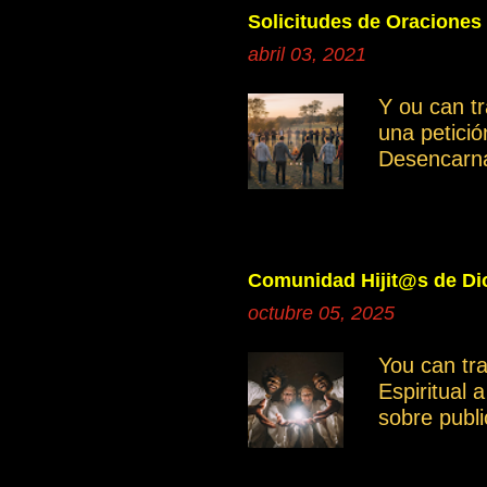
Solicitudes de Oraciones
abril 03, 2021
Y ou can t
una petici
Desencarn
Cuando inve
manifestan
Ayudemos c
independie
Comunidad Hijit@s de Dio
Saber disce
octubre 05, 2025
grupo gene
miembros. 
You can tr
grupo es mu
Espiritual 
otro moment
sobre publ
intención e
compartir 
documentos