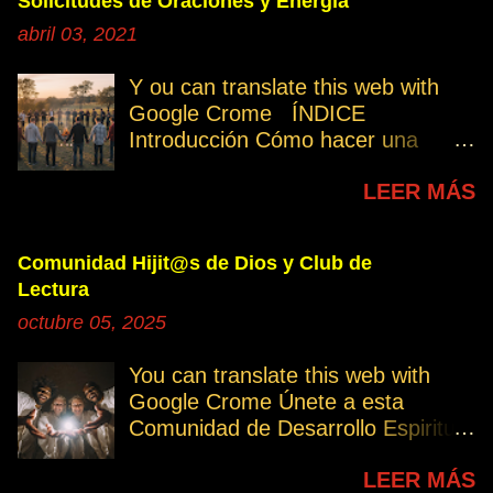
Solicitudes de Oraciones y Energía
abril 03, 2021
Y ou can translate this web with
Google Crome ÍNDICE
Introducción Cómo hacer una
petición Participa Peticiones
LEER MÁS
personales Desencarnados este
último mes Desencarnados de
modo violento Peticiones
Comunidad Hijit@s de Dios y Club de
permanentes INTRODUCCIÓN
Lectura
131. Cuando invertís vuestro
octubre 05, 2025
tiempo, atención e intención en
orar por los demás, estáis
You can translate this web with
manifestando una de las formas de
Google Crome Únete a esta
amar al prójimo como a vosotros
Comunidad de Desarrollo Espiritual
mismos. 32. Ayudemos cuando es
a través del Grupo del Club de
necesario, esa es la Ley del Amor.
LEER MÁS
Lectura Lectores serie Oro Todos
Permitamos el avance