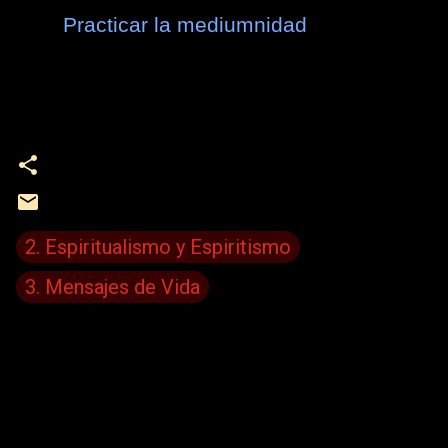
Practicar la mediumnidad
2. Espiritualismo y Espiritismo
3. Mensajes de Vida
C
o
m
e