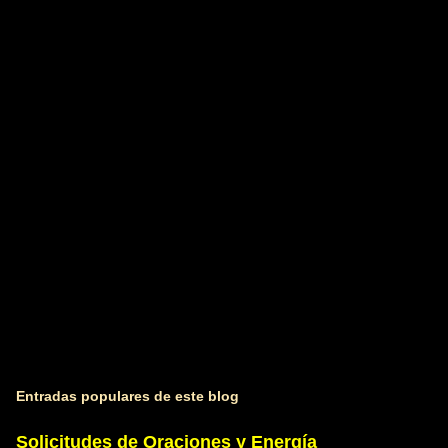
n
t
a
r
i
o
s
Entradas populares de este blog
Solicitudes de Oraciones y Energía