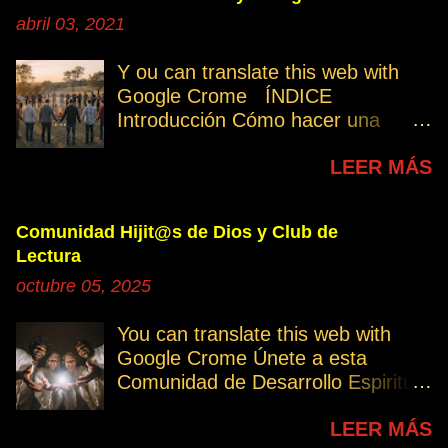
abril 03, 2021
Y ou can translate this web with
Google Crome ÍNDICE
Introducción Cómo hacer una
petición Participa Peticiones
LEER MÁS
personales Desencarnados este
último mes Desencarnados de
modo violento Peticiones
Comunidad Hijit@s de Dios y Club de
permanentes INTRODUCCIÓN
Lectura
131. Cuando invertís vuestro
octubre 05, 2025
tiempo, atención e intención en
orar por los demás, estáis
You can translate this web with
manifestando una de las formas de
Google Crome Únete a esta
amar al prójimo como a vosotros
Comunidad de Desarrollo Espiritual
mismos. 32. Ayudemos cuando es
a través del Grupo del Club de
necesario, esa es la Ley del Amor.
LEER MÁS
Lectura Lectores serie Oro Todos
Permitamos el avance