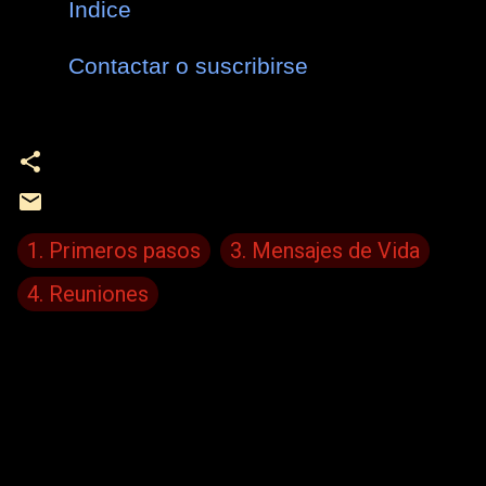
Índice
Contactar o suscribirse
1. Primeros pasos
3. Mensajes de Vida
4. Reuniones
C
o
m
e
n