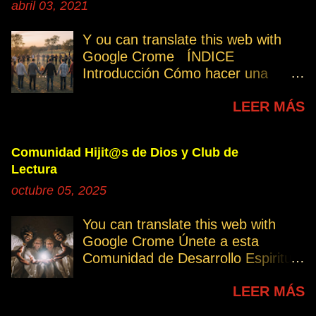
abril 03, 2021
Y ou can translate this web with
Google Crome ÍNDICE
Introducción Cómo hacer una
petición Participa Peticiones
LEER MÁS
personales Desencarnados este
último mes Desencarnados de
modo violento Peticiones
Comunidad Hijit@s de Dios y Club de
permanentes INTRODUCCIÓN
Lectura
131. Cuando invertís vuestro
octubre 05, 2025
tiempo, atención e intención en
orar por los demás, estáis
You can translate this web with
manifestando una de las formas de
Google Crome Únete a esta
amar al prójimo como a vosotros
Comunidad de Desarrollo Espiritual
mismos. 32. Ayudemos cuando es
a través del Grupo del Club de
necesario, esa es la Ley del Amor.
LEER MÁS
Lectura Lectores serie Oro Todos
Permitamos el avance
los enlaces sobre publicaciones La
independiente de los demás