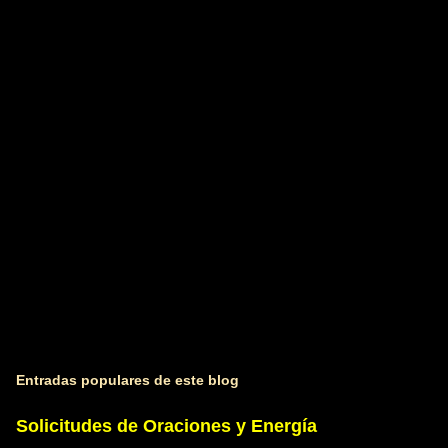
t
a
r
i
o
s
Entradas populares de este blog
Solicitudes de Oraciones y Energía