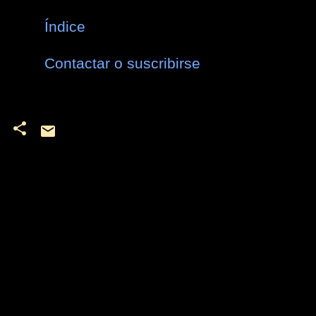
Índice
Contactar o suscribirse
C
o
m
e
n
t
a
r