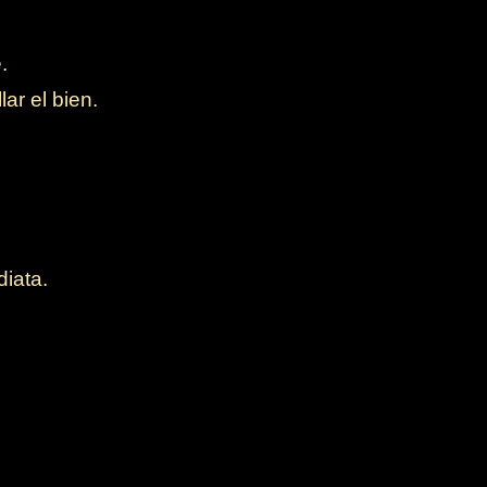
.
ar el bien.
iata.