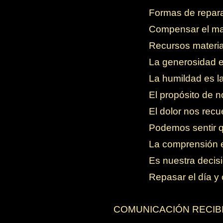
-
Formas de repar
-
Compensar el mal
-
Recursos material
-
La generosidad es
-
La humildad es la
-
El propósito de n
-
El dolor nos rec
-
Podemos sentir q
-
La comprensión es
-
Es nuestra decisi
-
Repasar el día y
COMUNICACIÓN RECIB