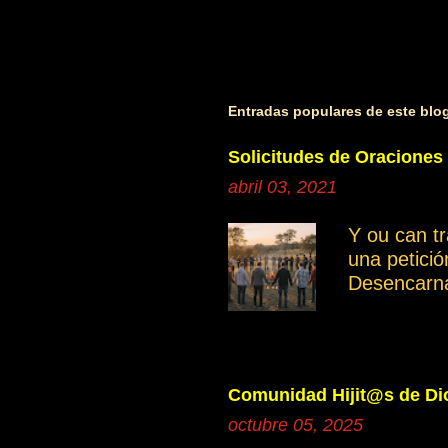
P
u
b
l
i
Entradas populares de este blo
c
a
Solicitudes de Oraciones
r
abril 03, 2021
u
n
Y ou can t
c
una petici
o
Desencarn
m
Cuando inve
e
manifestan
n
Ayudemos c
t
independie
a
Comunidad Hijit@s de Dio
Saber disce
r
octubre 05, 2025
grupo gene
i