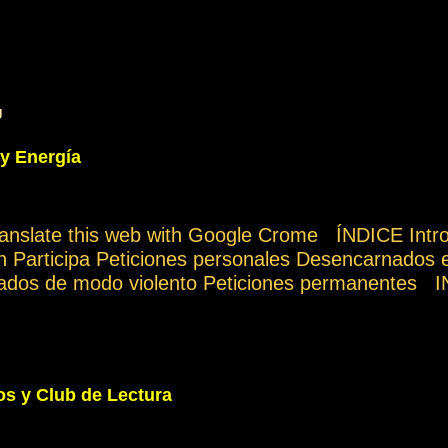
g
 y Energía
ranslate this web with Google Crome ÍNDICE Int
ón Participa Peticiones personales Desencarnados 
ados de modo violento Peticiones permanente
rtís vuestro tiempo, atención e intención en orar 
do una de las formas de amar al prójimo como a v
uando es necesario, esa es la Ley del Amor. Per
nte de los demás cuando les sea posible, esa es la
s y Club de Lectura
rnir el momento del cambio es aplicar la sabidurí
ran una energía multiplicadora que pueden aprove