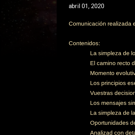
abril 01, 2020
Comunicación realizada el
Contenidos:
-
La simpleza de l
-
El camino recto d
-
Momento evolutiv
-
Los principios es
-
Vuestras decision
-
Los mensajes sim
-
La simpleza de la
-
Oportunidades de 
-
Analizad con det