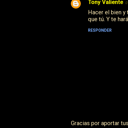
Tony Valiente
0
C
Hacer el bien y
o
que tú. Y te har
m
e
RESPONDER
n
t
a
r
i
o
s
Gracias por aportar tu