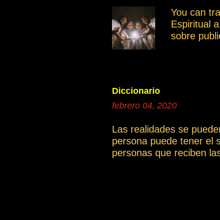
miembros. 
o
You can tr
grupo es mu
Espiritual 
otro moment
sobre publ
intención e
compartir 
documentos
poder tene
donde se po
Diccionario
continua
febrero 04, 2020
1a.El cami
Las realidades se puede
persona puede tener el 
personas que reciben la
artículo La compasión ).
cual es una gran limitac
una determinada explicac
incluyen las definicione
podrían tener una interp