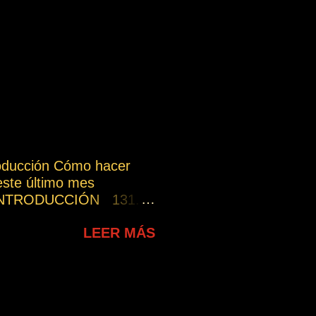
roducción Cómo hacer
este último mes
s INTRODUCCIÓN 131.
por los demás, estáis
LEER MÁS
osotros mismos. 32.
mitamos el avance
 Ley del Progreso.
a. 182. Las oraciones en
char todos sus