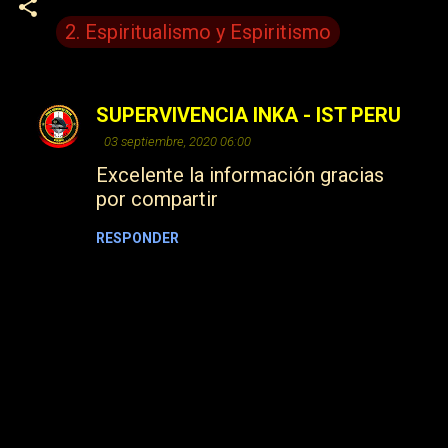
2. Espiritualismo y Espiritismo
SUPERVIVENCIA INKA - IST PERU
C
03 septiembre, 2020 06:00
o
Excelente la información gracias
m
por compartir
e
n
RESPONDER
t
a
r
i
o
s