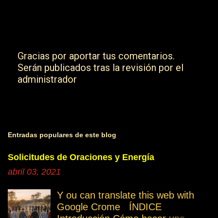
Gracias por aportar tus comentarios.
Serán publicados tras la revisión por el
P
administrador
u
b
l
i
c
Entradas populares de este blog
a
r
Solicitudes de Oraciones y Energía
u
abril 03, 2021
n
c
Y ou can translate this web with
o
Google Crome ÍNDICE
m