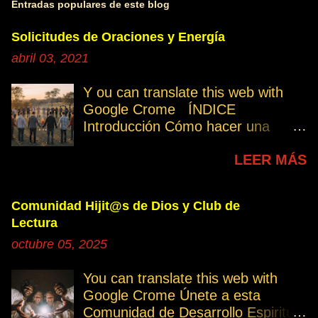
Entradas populares de este blog
Solicitudes de Oraciones y Energía
abril 03, 2021
Y ou can translate this web with
Google Crome ÍNDICE
Introducción Cómo hacer una
petición Participa Peticiones
LEER MÁS
personales Desencarnados este
último mes Desencarnados de
modo violento Peticiones
Comunidad Hijit@s de Dios y Club de
permanentes INTRODUCCIÓN
Lectura
131. Cuando invertís vuestro
octubre 05, 2025
tiempo, atención e intención en
orar por los demás, estáis
You can translate this web with
manifestando una de las formas de
Google Crome Únete a esta
amar al prójimo como a vosotros
Comunidad de Desarrollo Espiritual
mismos. 32. Ayudemos cuando es