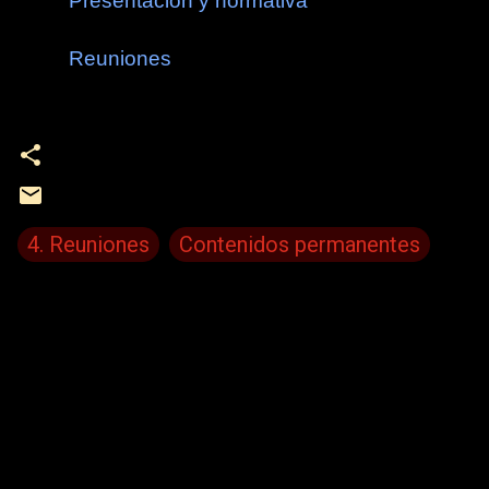
Presentación y normativa
Reuniones
4. Reuniones
Contenidos permanentes
C
o
m
e
n
t
a