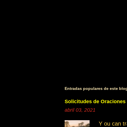
i
o
s
Entradas populares de este blo
Solicitudes de Oraciones
abril 03, 2021
Y ou can t