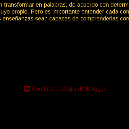
n transformar en palabras, de acuerdo con determi
suyo propio. Pero es importante entender cada con
s enseñanzas sean capaces de comprenderlas corr
 Así, las palabras y los conceptos pueden tener mu
ión a la hora de poder transmitir información, ya q
ión e interpretarse de un modo totalmente diferen
s de los conceptos más destacados que aparecen a 
retación ambigua o diferente de la que aquí se le q
ión y los problemas que podrían surgir de una int
 el Vocabulario Espírita en: https://cursoespirit
ioEspirit...
Con la tecnología de Blogger