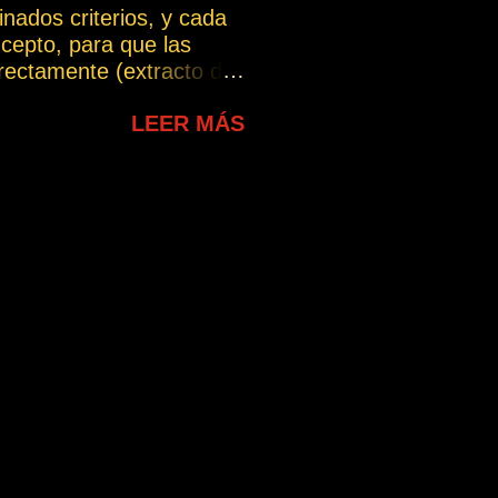
nados criterios, y cada
cepto, para que las
ectamente (extracto del
chas interpretaciones, lo
LEER MÁS
ue puede intentarse dar
te. En esta sección se
lo largo del blog y que
uiere dar, evitando las
erpretación incorrecta.
a.com/wp-