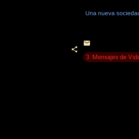
Una nueva socieda
3. Mensajes de Vid
C
o
m
e
n
t
a
r