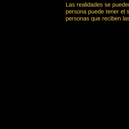
Las realidades se puede
persona puede tener el 
personas que reciben la
artículo La compasión ).
cual es una gran limitac
una determinada explicac
incluyen las definicione
podrían tener una interp
dificultades de comprens
También puedes descargar
content/uploads/Vocabular