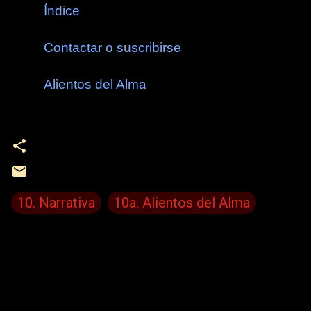
Índice
Contactar o suscribirse
Alientos del Alma
10. Narrativa
10a. Alientos del Alma
C
o
m
e