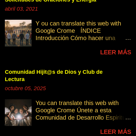
abril 03, 2021
Y ou can translate this web with
Google Crome ÍNDICE
Introducción Cómo hacer una
petición Participa Peticiones
LEER MÁS
personales Desencarnados este
último mes Desencarnados de
modo violento Peticiones
Comunidad Hijit@s de Dios y Club de
permanentes INTRODUCCIÓN
Lectura
131. Cuando invertís vuestro
octubre 05, 2025
tiempo, atención e intención en
orar por los demás, estáis
You can translate this web with
manifestando una de las formas de
Google Crome Únete a esta
amar al prójimo como a vosotros
Comunidad de Desarrollo Espiritual
mismos. 32. Ayudemos cuando es
a través del Grupo del Club de
necesario, esa es la Ley del Amor.
LEER MÁS
Lectura Lectores serie Oro Todos
Permitamos el avance