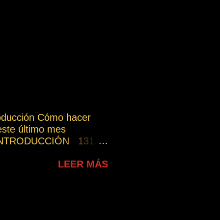
roducción Cómo hacer
este último mes
s INTRODUCCIÓN 131.
por los demás, estáis
LEER MÁS
osotros mismos. 32.
mitamos el avance
 Ley del Progreso.
a. 182. Las oraciones en
char todos sus