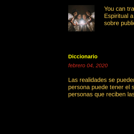
miembros. 
You can tr
grupo es mu
Espiritual 
otro moment
sobre publ
intención e
compartir 
documentos
poder tene
donde se po
Diccionario
continua
febrero 04, 2020
1a.El cami
Las realidades se puede
persona puede tener el 
personas que reciben la
artículo La compasión ).
cual es una gran limitac
una determinada explicac
incluyen las definicione
podrían tener una interp