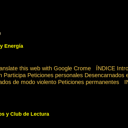
g
 y Energía
ranslate this web with Google Crome ÍNDICE Int
ón Participa Peticiones personales Desencarnados 
ados de modo violento Peticiones permanente
rtís vuestro tiempo, atención e intención en orar 
do una de las formas de amar al prójimo como a v
uando es necesario, esa es la Ley del Amor. Per
nte de los demás cuando les sea posible, esa es la
s y Club de Lectura
rnir el momento del cambio es aplicar la sabidurí
ran una energía multiplicadora que pueden aprove