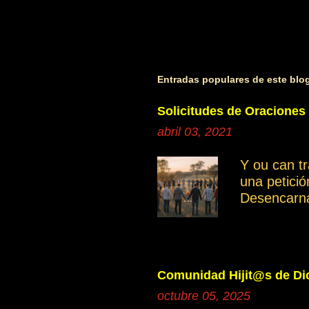
Entradas populares de este blo
Solicitudes de Oraciones
abril 03, 2021
Y ou can t
una petici
Desencarn
Cuando inve
manifestan
Ayudemos c
independie
Comunidad Hijit@s de Dio
Saber disce
octubre 05, 2025
grupo gene