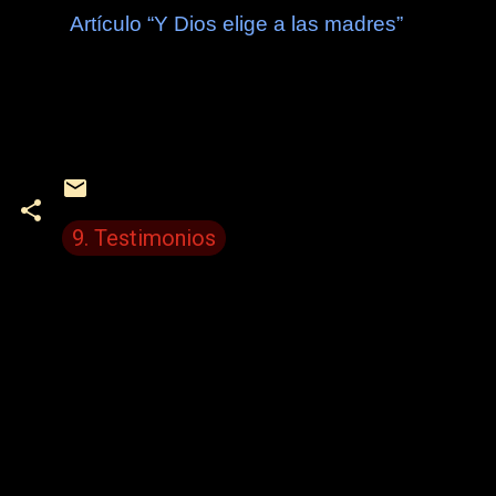
Artículo “Y Dios elige a las madres”
9. Testimonios
C
o
m
e
n
t
a