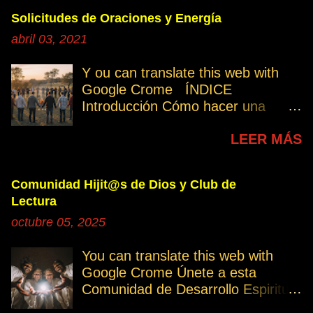
Solicitudes de Oraciones y Energía
abril 03, 2021
Y ou can translate this web with
Google Crome ÍNDICE
Introducción Cómo hacer una
petición Participa Peticiones
LEER MÁS
personales Desencarnados este
último mes Desencarnados de
modo violento Peticiones
Comunidad Hijit@s de Dios y Club de
permanentes INTRODUCCIÓN
Lectura
131. Cuando invertís vuestro
octubre 05, 2025
tiempo, atención e intención en
orar por los demás, estáis
You can translate this web with
manifestando una de las formas de
Google Crome Únete a esta
amar al prójimo como a vosotros
Comunidad de Desarrollo Espiritual
mismos. 32. Ayudemos cuando es
a través del Grupo del Club de
necesario, esa es la Ley del Amor.