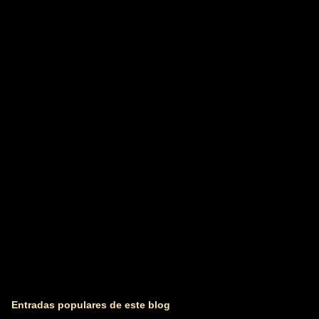
e
n
t
a
r
i
o
s
Entradas populares de este blog