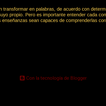
n transformar en palabras, de acuerdo con determi
suyo propio. Pero es importante entender cada con
s enseñanzas sean capaces de comprenderlas corr
 Así, las palabras y los conceptos pueden tener mu
ión a la hora de poder transmitir información, ya q
ión e interpretarse de un modo totalmente diferen
s de los conceptos más destacados que aparecen a 
retación ambigua o diferente de la que aquí se le q
ión y los problemas que podrían surgir de una int
 el Vocabulario Espírita en: https://cursoespirit
ioEspirit...
Con la tecnología de Blogger