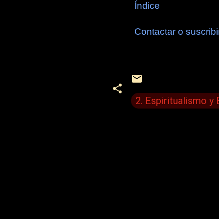
Índice
Contactar o suscribi
2. Espiritualismo y
C
o
m
e
n
t
a