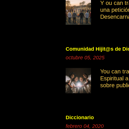
Y ou can t
una petici
Desencarn
Cuando inve
manifestan
Ayudemos c
independie
Comunidad Hijit@s de Dio
Saber disce
octubre 05, 2025
grupo gene
miembros. 
You can tr
grupo es mu
Espiritual 
otro moment
sobre publ
intención e
compartir 
documentos
poder tene
donde se po
Diccionario
continua
febrero 04, 2020
1a.El cami