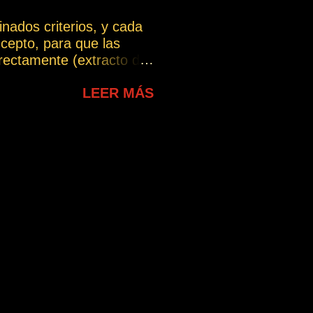
nados criterios, y cada
cepto, para que las
ectamente (extracto del
chas interpretaciones, lo
LEER MÁS
ue puede intentarse dar
te. En esta sección se
lo largo del blog y que
uiere dar, evitando las
erpretación incorrecta.
a.com/wp-