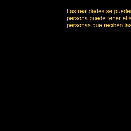
Las realidades se puede
persona puede tener el 
personas que reciben la
artículo La compasión ).
cual es una gran limitac
una determinada explicac
incluyen las definicione
podrían tener una interp
dificultades de comprens
También puedes descargar
content/uploads/Vocabular