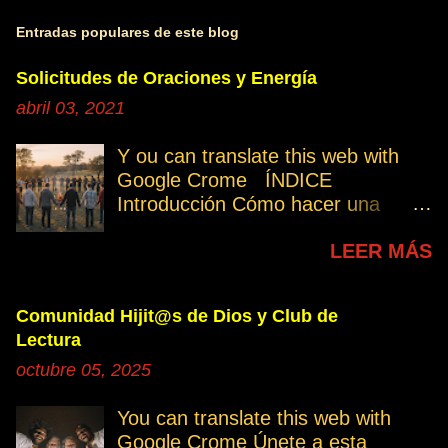
Entradas populares de este blog
Solicitudes de Oraciones y Energía
abril 03, 2021
Y ou can translate this web with
Google Crome ÍNDICE
Introducción Cómo hacer una
petición Participa Peticiones
LEER MÁS
personales Desencarnados este
último mes Desencarnados de
modo violento Peticiones
Comunidad Hijit@s de Dios y Club de
permanentes INTRODUCCIÓN
Lectura
131. Cuando invertís vuestro
octubre 05, 2025
tiempo, atención e intención en
orar por los demás, estáis
You can translate this web with
manifestando una de las formas de
Google Crome Únete a esta
amar al prójimo como a vosotros