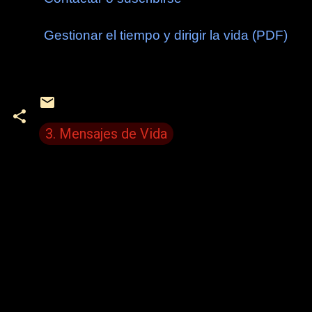
Gestionar el tiempo y dirigir la vida (PDF)
3. Mensajes de Vida
C
o
m
e
n
t
a
r