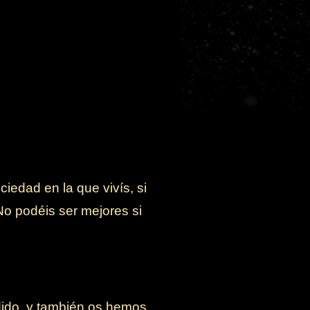
iedad en la que vivís, si
No podéis ser mejores si
dido, y también os hemos