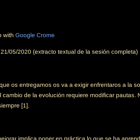
b with
Google Crome
l
21/05/2020
(extracto textual de la sesión completa)
que os entregamos os va a exigir enfrentaros a la soc
l cambio de la evolución requiere modificar pautas. 
iempre [1].
jorar implica poner en práctica lo que se ha apren