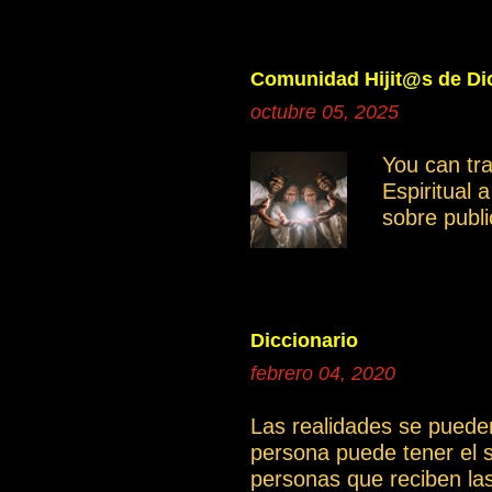
manifestan
Ayudemos c
independie
Comunidad Hijit@s de Dio
Saber disce
octubre 05, 2025
grupo gene
miembros. 
You can tr
grupo es mu
Espiritual 
otro moment
sobre publ
intención e
compartir 
documentos
poder tene
donde se po
Diccionario
continua
febrero 04, 2020
1a.El cami
Las realidades se puede
persona puede tener el 
personas que reciben la