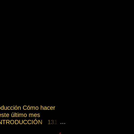
roducción Cómo hacer
este último mes
s INTRODUCCIÓN 131.
por los demás, estáis