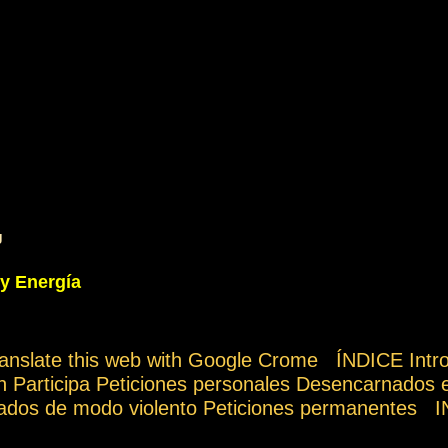
g
 y Energía
ranslate this web with Google Crome ÍNDICE Int
ón Participa Peticiones personales Desencarnados 
ados de modo violento Peticiones permanente
rtís vuestro tiempo, atención e intención en orar 