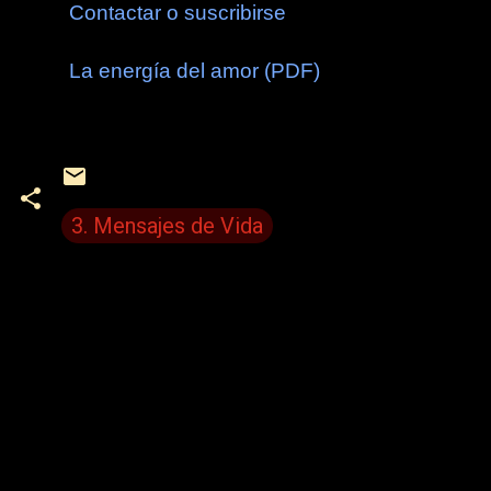
Contactar o suscribirse
La energía del amor (PDF)
3. Mensajes de Vida
C
o
m
e
n
t
a