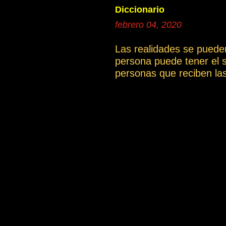
donde se po
Diccionario
continua
febrero 04, 2020
1a.El cami
Las realidades se puede
persona puede tener el 
personas que reciben la
artículo La compasión ).
cual es una gran limitac
una determinada explicac
incluyen las definicione
podrían tener una interp
dificultades de comprens
También puedes descargar
content/uploads/Vocabular