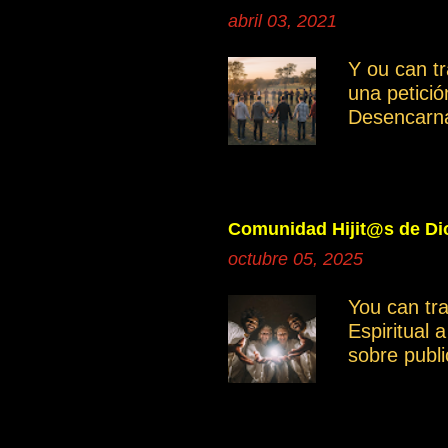
abril 03, 2021
Y ou can t
una petici
Desencarn
Cuando inve
manifestan
Ayudemos c
independie
Comunidad Hijit@s de Dio
Saber disce
octubre 05, 2025
grupo gene
miembros. 
You can tr
grupo es mu
Espiritual 
otro moment
sobre publ
intención e
compartir 
documentos
poder tene