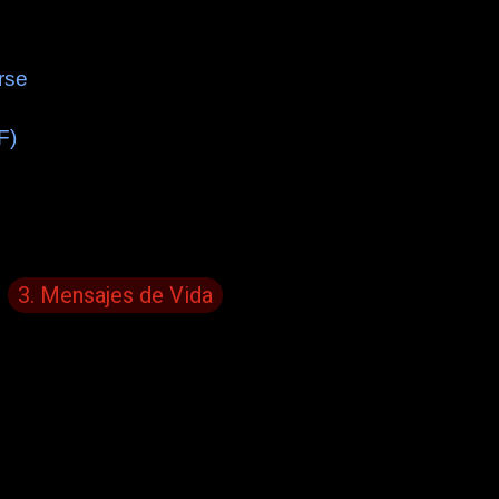
rse
F)
3. Mensajes de Vida