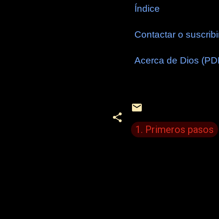
Índice
Contactar o suscribi
Acerca de Dios (PD
1. Primeros pasos
C
o
m
e
n