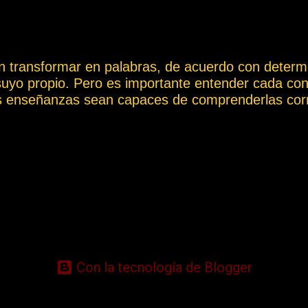
drá incorporar todo tipo de información, de acuer
ción. DESCARGAS PARA ANALIZAR NUESTRO
no al mercado - 1b.La primera vez que Cantabri
n transformar en palabras, de acuerdo con determi
suyo propio. Pero es importante entender cada con
s enseñanzas sean capaces de comprenderlas corr
 Así, las palabras y los conceptos pueden tener mu
ión a la hora de poder transmitir información, ya q
ión e interpretarse de un modo totalmente diferen
s de los conceptos más destacados que aparecen a 
retación ambigua o diferente de la que aquí se le q
ión y los problemas que podrían surgir de una int
 el Vocabulario Espírita en: https://cursoespirit
ioEspirit...
Con la tecnología de Blogger