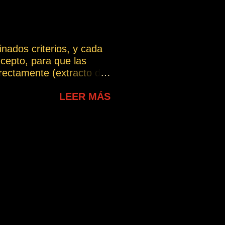
do con lo indicado a
 PROPIO INTERIOR -
a le habló - ...
nados criterios, y cada
cepto, para que las
ectamente (extracto del
chas interpretaciones, lo
LEER MÁS
ue puede intentarse dar
te. En esta sección se
lo largo del blog y que
uiere dar, evitando las
erpretación incorrecta.
a.com/wp-