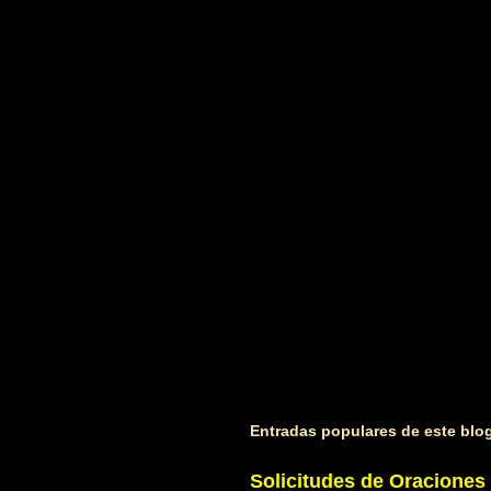
t
a
r
i
o
s
Entradas populares de este blo
Solicitudes de Oraciones