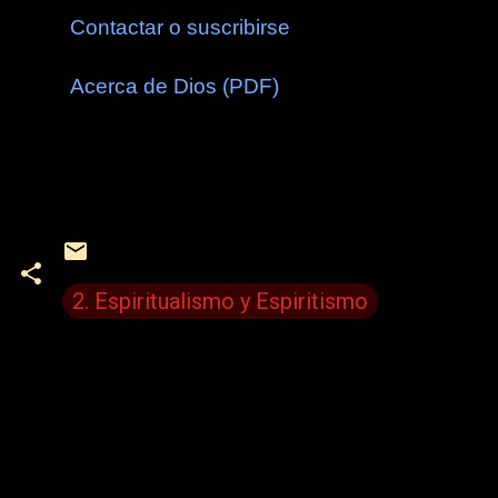
Contactar o suscribirse
Acerca de Dios (PDF)
2. Espiritualismo y Espiritismo
C
o
m
e
n