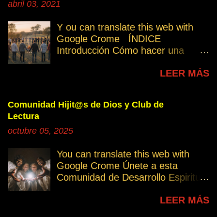
abril 03, 2021
Y ou can translate this web with
Google Crome ÍNDICE
Introducción Cómo hacer una
petición Participa Peticiones
LEER MÁS
personales Desencarnados este
último mes Desencarnados de
modo violento Peticiones
Comunidad Hijit@s de Dios y Club de
permanentes INTRODUCCIÓN
Lectura
131. Cuando invertís vuestro
octubre 05, 2025
tiempo, atención e intención en
orar por los demás, estáis
You can translate this web with
manifestando una de las formas de
Google Crome Únete a esta
amar al prójimo como a vosotros
Comunidad de Desarrollo Espiritual
mismos. 32. Ayudemos cuando es
a través del Grupo del Club de
necesario, esa es la Ley del Amor.
LEER MÁS
Lectura Lectores serie Oro Todos
Permitamos el avance
los enlaces sobre publicaciones La
independiente de los demás