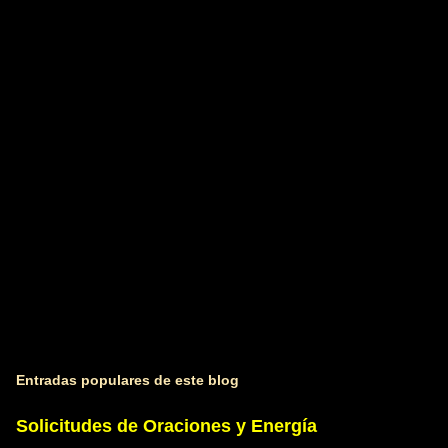
t
a
r
i
o
s
Entradas populares de este blog
Solicitudes de Oraciones y Energía