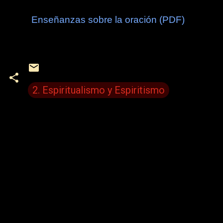
Enseñanzas sobre la oración (PDF)
2. Espiritualismo y Espiritismo
C
o
m
e
n
t
a
r