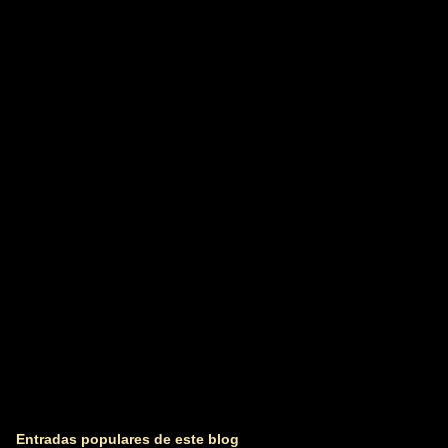
e
n
t
a
r
i
o
s
Entradas populares de este blog