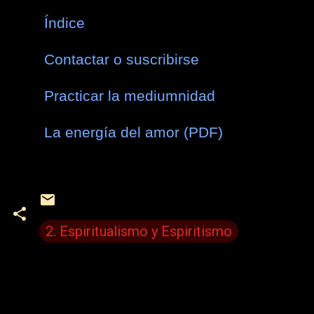
Índice
Contactar o suscribirse
Practicar la mediumnidad
La energía del amor (PDF)
2. Espiritualismo y Espiritismo
C
o
m