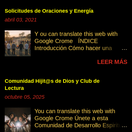
Solicitudes de Oraciones y Energía
abril 03, 2021
Y ou can translate this web with
Google Crome ÍNDICE
Introducción Cómo hacer una
petición Participa Peticiones
LEER MÁS
personales Desencarnados este
último mes Desencarnados de
modo violento Peticiones
Comunidad Hijit@s de Dios y Club de
permanentes INTRODUCCIÓN
Lectura
131. Cuando invertís vuestro
octubre 05, 2025
tiempo, atención e intención en
orar por los demás, estáis
You can translate this web with
manifestando una de las formas de
Google Crome Únete a esta
amar al prójimo como a vosotros
Comunidad de Desarrollo Espiritual
mismos. 32. Ayudemos cuando es