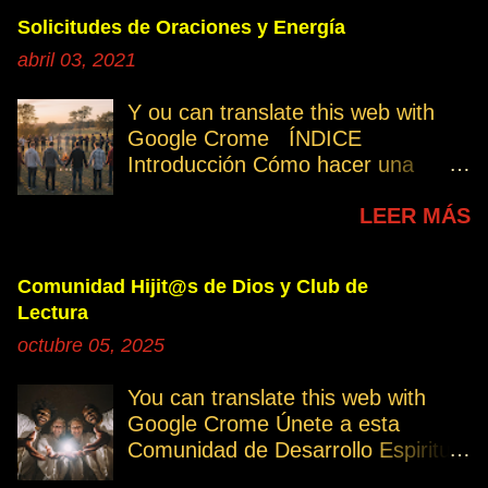
Solicitudes de Oraciones y Energía
abril 03, 2021
Y ou can translate this web with
Google Crome ÍNDICE
Introducción Cómo hacer una
petición Participa Peticiones
LEER MÁS
personales Desencarnados este
último mes Desencarnados de
modo violento Peticiones
Comunidad Hijit@s de Dios y Club de
permanentes INTRODUCCIÓN
Lectura
131. Cuando invertís vuestro
octubre 05, 2025
tiempo, atención e intención en
orar por los demás, estáis
You can translate this web with
manifestando una de las formas de
Google Crome Únete a esta
amar al prójimo como a vosotros
Comunidad de Desarrollo Espiritual
mismos. 32. Ayudemos cuando es
a través del Grupo del Club de
necesario, esa es la Ley del Amor.