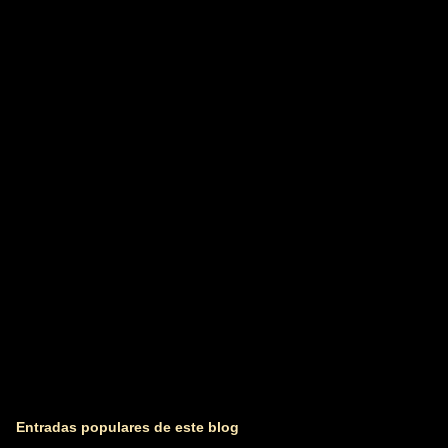
e
n
t
a
r
i
o
s
Entradas populares de este blog