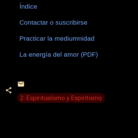
Índice
Contactar o suscribirse
Practicar la mediumnidad
La energía del amor (PDF)
2. Espiritualismo y Espiritismo
C
o
m