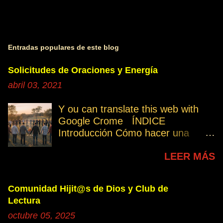
Entradas populares de este blog
Solicitudes de Oraciones y Energía
abril 03, 2021
Y ou can translate this web with
Google Crome ÍNDICE
Introducción Cómo hacer una
petición Participa Peticiones
LEER MÁS
personales Desencarnados este
último mes Desencarnados de
modo violento Peticiones
Comunidad Hijit@s de Dios y Club de
permanentes INTRODUCCIÓN
Lectura
131. Cuando invertís vuestro
octubre 05, 2025
tiempo, atención e intención en