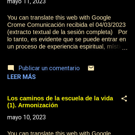
mayo 11, 2023
You can translate this web with Google
Crome Comunicación recibida el 04/03/2023
(extracto textual de la sesión completa) Por
lo tanto, es evidente que se puede entrar en
un proceso de experiencia espiritual, mística
o como deseéis denominarla, sin la
necesidad de profesar creencias, porque
Publicar un comentario
podéis experimentar a través del sentimiento
cada uno de los escalones que os permiten
LEER MÁS
ir elevándoos por el camino del amor. Pero
si sois capaces de combinarlos con el
conocimiento científico, experimental y con
Los caminos de la escuela de la vida
los procesos filosóficos, tendréis muchas
(1). Armonización
más posibilidades de poder comprenderlos
mayo 10, 2023
por parte vuestra, y por poder compartirlos
con otras personas, porque vuestra
experiencia en el plano encarnado, igual que
You can translate this web with Google