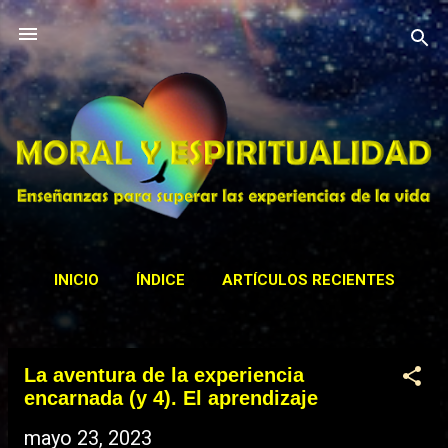
Ir al contenido principal
INICIO
ÍNDICE
ARTÍCULOS RECIENTES
CONTACTAR
ACTIVIDADES
MÁS…
La aventura de la experiencia
BIBLIOTECA
E
encarnada (y 4). El aprendizaje
n
mayo 23, 2023