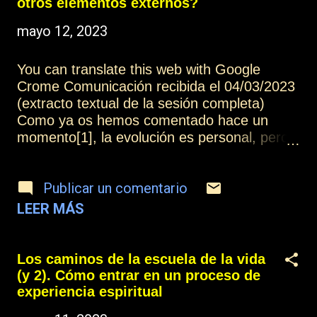
falta de amor de las demás personas,
otros elementos externos?
podéis observar vuestro progreso espiritual y
mayo 12, 2023
el progreso espiritual de los demás. Más
información: Índice Contactar o suscribirse
You can translate this web with Google
Crome Comunicación recibida el 04/03/2023
(extracto textual de la sesión completa)
Como ya os hemos comentado hace un
momento[1], la evolución es personal, pero
solamente se puede evolucionar con la
ayuda de los demás, porque la interacción
Publicar un comentario
con los demás, con las demás personas,
con animales, con la naturaleza, con el
LEER MÁS
entorno, nos permite desarrollar la evolución
de acuerdo al progreso de la materia. [1]
Ver Los caminos de la escuela de la vida (y
Los caminos de la escuela de la vida
2). Cómo entrar en un proceso de
(y 2). Cómo entrar en un proceso de
experiencia espiritual Más información:
experiencia espiritual
Índice Contactar o suscribirse