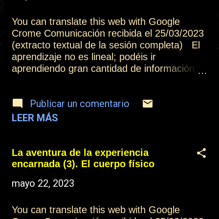
t
r
You can translate this web with Google
Crome Comunicación recibida el 25/03/2023
a
(extracto textual de la sesión completa) El
d
aprendizaje no es lineal; podéis ir
aprendiendo gran cantidad de información
a
en poco tiempo, y pasar mucho tiempo sin
s
aprender, y el factor más importante que
Publicar un comentario
influye en este proceso es la actitud que
tengáis como aprendices del camino de la
LEER MÁS
luz de Dios. Comprended que este camino
no tiene fin, porque Dios es infinito.
Entonces no busquéis la meta, entended
La aventura de la experiencia
que la meta es el propio camino, aprovechad
encarnada (3). El cuerpo físico
cada avance para celebrarlo, cada
mayo 22, 2023
aprendizaje, cada descubrimiento.
Celebradlo, porque la celebración es la
expresión de la felicidad, que se manifiesta
You can translate this web with Google