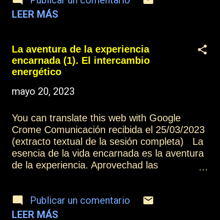
Publicar un comentario
intenso que sea vuestro dolor, son
experiencias que vuestra alma necesita para
LEER MÁS
poder transmutarlas en amor, y esa es la
esencia de la experiencia encarnada. [1]
Ver definición de Ley de Atracción . Otros
La aventura de la experiencia
artículos de esta colección: La aventura de
encarnada (1). El intercambio
la experiencia encarnada (1) Más
energético
información: Índice Contactar o suscribirse
mayo 20, 2023
La energía del amor (PDF)
You can translate this web with Google
Crome Comunicación recibida el 25/03/2023
(extracto textual de la sesión completa) La
esencia de la vida encarnada es la aventura
de la experiencia. Aprovechad las
experiencias, las oportunidades que os da la
vida para poder evolucionar, para poder
Publicar un comentario
sentir, para poder llenaros del amor divino,
captándolo en toda la creación que os
LEER MÁS