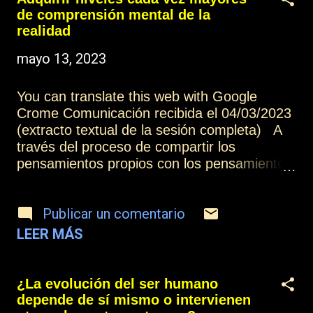
cuando se cree más amor a vuestro
de comprensión mental de la
alrededor. Otros artículos de esta
realidad
colección: El progreso evolutivo (y 2).
mayo 13, 2023
Comprender la verdadera realidad de la
evolución Más información: Índice
Contactar o suscribirse
You can translate this web with Google
Crome Comunicación recibida el 04/03/2023
(extracto textual de la sesión completa) A
través del proceso de compartir los
pensamientos propios con los pensamientos
de los demás, las opiniones, las ideas, ya
sean concretas o abstractas, permiten que
Publicar un comentario
vayamos adquiriendo niveles cada vez
mayores de comprensión mental de la
LEER MÁS
realidad, porque el plano mental tiene un
valor exactamente equivalente al plano físico
y, cuando sois capaces de compartir vuestro
¿La evolución del ser humano
amor, y seáis capaces de captar el amor o la
depende de sí mismo o intervienen