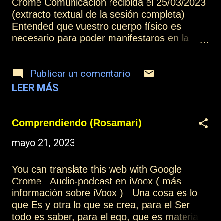
de forma natural, espontánea, en cada uno
Crome Comunicación recibida el 25/03/2023
de los logros conseguidos. Otros artículos
(extracto textual de la sesión completa)
de esta colección: La aventura de la
Entended que vuestro cuerpo físico es
experiencia encarnada (1) Más
necesario para poder manifestaros en la
información: Índice Contactar o suscribirse
experiencia de este plano, y debéis
Acerca de Dios (PDF)
mantenerlo del mejor modo posible, cuidarlo,
Publicar un comentario
y hacer de él una excelente herramienta de
expresión de vuestra alma. Cuando se
LEER MÁS
entiende este proceso, todo cobra sentido,
porque entendéis que cualquier experiencia
de la vida, desde la más simple, forma parte
Comprendiendo (Rosamari)
de la maravilla de la creación, porque todo
mayo 21, 2023
es necesario para que se produzca la
voluntad de Dios, y el cumplimiento de esta
ley, de esta voluntad, nos está dirigiendo,
You can translate this web with Google
paso a paso, por el camino de la evolución.
Crome Audio-podcast en iVoox ( más
El cuerpo es el vehículo en el que se
información sobre iVoox ) Una cosa es lo
materializa esta experiencia, pero ya sabéis
que Es y otra lo que se crea, para el Ser
que es solo una herramienta, y el alma
todo es saber, para el ego, que es materia