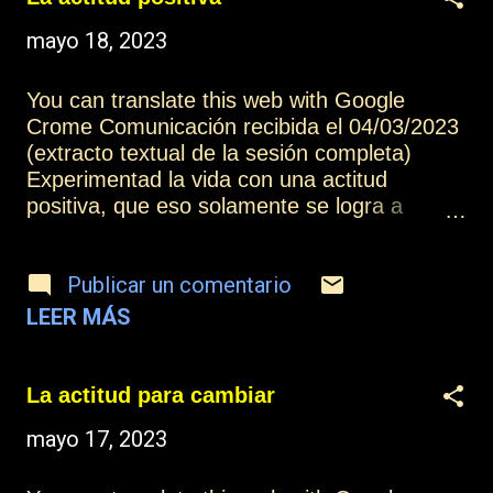
depurando, ir evolucionando, para hacernos
mayo 18, 2023
cada vez más luminosos, elevando nuestra
vibración progresivamente y colmándonos
de felicidad con cada uno de los escalones
You can translate this web with Google
que vayamos subiendo. Más información:
Crome Comunicación recibida el 04/03/2023
Índice Contactar o suscribirse
(extracto textual de la sesión completa)
Experimentad la vida con una actitud
positiva, que eso solamente se logra a
través de la toma de consciencia voluntaria
para desear observar toda la experiencia
Publicar un comentario
desde un punto de vista de oportunidades y
no de problemas. Observad retos, no
LEER MÁS
castigos. Observad experiencias que os
enseñan, no experiencias que os hacen
sufrir. Observad leyes de causa y efecto[1],
La actitud para cambiar
no castigos o premios. Y cuando entendéis
mayo 17, 2023
todo esto, vais comprendiendo las leyes de
la vida, las leyes del Universo, las leyes de