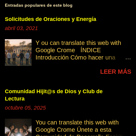
Entradas populares de este blog
Solicitudes de Oraciones y Energía
abril 03, 2021
Y ou can translate this web with
Google Crome ÍNDICE
Introducción Cómo hacer una
petición Participa Peticiones
LEER MÁS
personales Desencarnados este
último mes Desencarnados de
modo violento Peticiones
Comunidad Hijit@s de Dios y Club de
permanentes INTRODUCCIÓN
Lectura
131. Cuando invertís vuestro
octubre 05, 2025
tiempo, atención e intención en
orar por los demás, estáis
You can translate this web with
manifestando una de las formas de
Google Crome Únete a esta
amar al prójimo como a vosotros