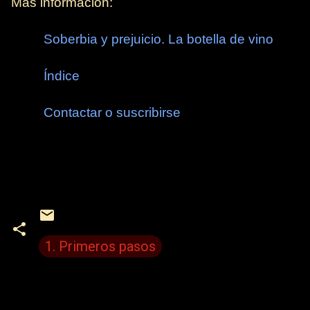
Más información:
Soberbia y prejuicio. La botella de vino
Índice
Contactar o suscribirse
1. Primeros pasos
C
o