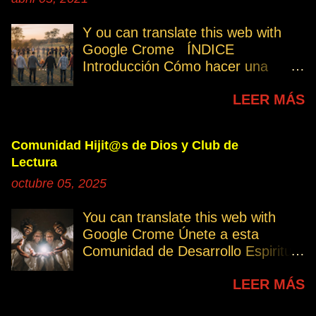
Y ou can translate this web with
Google Crome ÍNDICE
Introducción Cómo hacer una
petición Participa Peticiones
LEER MÁS
personales Desencarnados este
último mes Desencarnados de
modo violento Peticiones
Comunidad Hijit@s de Dios y Club de
permanentes INTRODUCCIÓN
Lectura
131. Cuando invertís vuestro
octubre 05, 2025
tiempo, atención e intención en
orar por los demás, estáis
You can translate this web with
manifestando una de las formas de
Google Crome Únete a esta
amar al prójimo como a vosotros
Comunidad de Desarrollo Espiritual
mismos. 32. Ayudemos cuando es
a través del Grupo del Club de
necesario, esa es la Ley del Amor.
LEER MÁS
Lectura Lectores serie Oro Todos
Permitamos el avance
los enlaces sobre publicaciones La
independiente de los demás