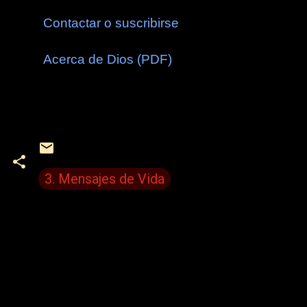
Contactar o suscribirse
Acerca de Dios (PDF)
3. Mensajes de Vida
C
o
m
e
n