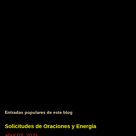
t
a
r
i
o
s
Entradas populares de este blog
Solicitudes de Oraciones y Energía
abril 03, 2021