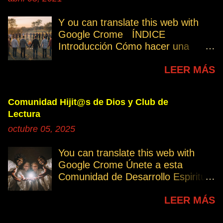
Y ou can translate this web with
Google Crome ÍNDICE
Introducción Cómo hacer una
petición Participa Peticiones
LEER MÁS
personales Desencarnados este
último mes Desencarnados de
modo violento Peticiones
Comunidad Hijit@s de Dios y Club de
permanentes INTRODUCCIÓN
Lectura
131. Cuando invertís vuestro
octubre 05, 2025
tiempo, atención e intención en
orar por los demás, estáis
You can translate this web with
manifestando una de las formas de
Google Crome Únete a esta
amar al prójimo como a vosotros
Comunidad de Desarrollo Espiritual
mismos. 32. Ayudemos cuando es
a través del Grupo del Club de
necesario, esa es la Ley del Amor.
LEER MÁS
Lectura Lectores serie Oro Todos
Permitamos el avance
los enlaces sobre publicaciones La
independiente de los demás