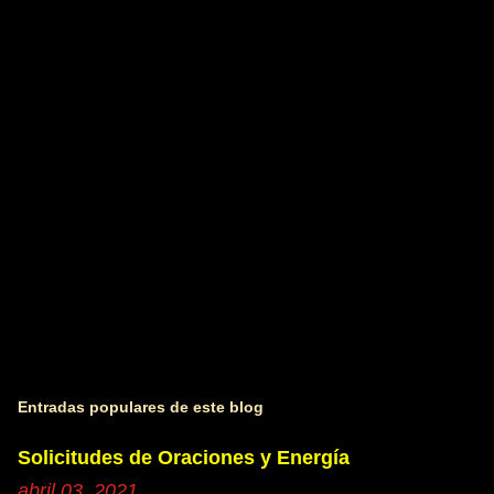
t
a
r
i
o
s
Entradas populares de este blog
Solicitudes de Oraciones y Energía
abril 03, 2021