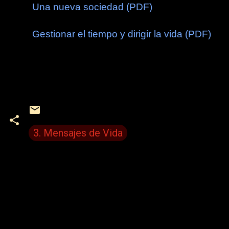
Una nueva sociedad (PDF)
Gestionar el tiempo y dirigir la vida (PDF)
3. Mensajes de Vida
C
o
m
e
n